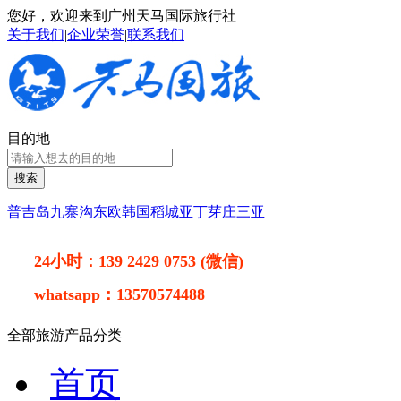
您好，欢迎来到广州天马国际旅行社
关于我们
|
企业荣誉
|
联系我们
目的地
搜索
普吉岛
九寨沟
东欧
韩国
稻城亚丁
芽庄
三亚
24小时：
139 2429 0753 (微信)
whatsapp：
13570574488
全部旅游产品分类
首页