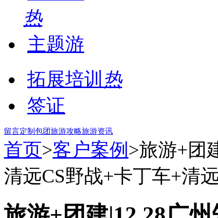
热
主题游
拓展培训
热
签证
留言
定制包团
旅游攻略
旅游资讯
首页
>
客户案例
>旅游+团建
清远CS野战+卡丁车+清
旅游+团建|12.28广