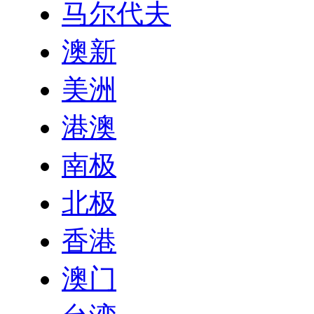
马尔代夫
澳新
美洲
港澳
南极
北极
香港
澳门