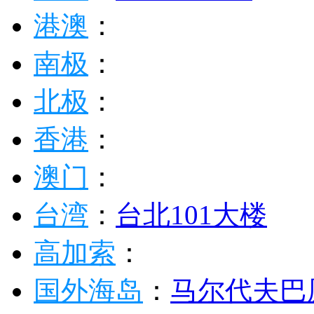
港澳
：
南极
：
北极
：
香港
：
澳门
：
台湾
：
台北101大楼
高加索
：
国外海岛
：
马尔代夫
巴