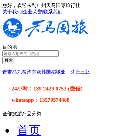
您好，欢迎来到广州天马国际旅行社
关于我们
|
企业荣誉
|
联系我们
目的地
搜索
普吉岛
九寨沟
东欧
韩国
稻城亚丁
芽庄
三亚
24小时：
139 2429 0753 (微信)
whatsapp：
13570574488
全部旅游产品分类
首页