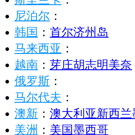
尼泊尔
：
韩国
：
首尔
济州岛
马来西亚
：
越南
：
芽庄
胡志明
美奈
俄罗斯
：
马尔代夫
：
澳新
：
澳大利亚
新西兰
美洲
：
美国
墨西哥