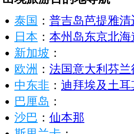
泰国
：
普吉岛
芭提雅
清
日本
：
本州岛
东京
北海
新加坡
：
欧洲
：
法国
意大利
芬兰
中东非
：
迪拜
埃及
土耳
巴厘岛
：
沙巴
：
仙本那
斯里兰卡
：