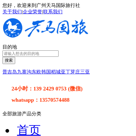
您好，欢迎来到广州天马国际旅行社
关于我们
|
企业荣誉
|
联系我们
目的地
搜索
普吉岛
九寨沟
东欧
韩国
稻城亚丁
芽庄
三亚
24小时：
139 2429 0753 (微信)
whatsapp：
13570574488
全部旅游产品分类
首页