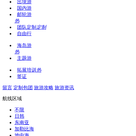
出境游
国内游
邮轮游
热
团队定制
定制
自由行
海岛游
热
主题游
拓展培训
热
签证
留言
定制包团
旅游攻略
旅游资讯
航线区域
不限
日韩
东南亚
加勒比海
地中海