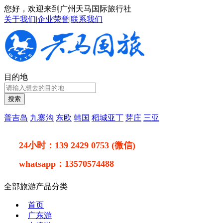
您好，欢迎来到广州天马国际旅行社
关于我们
|
企业荣誉
|
联系我们
目的地
搜索
普吉岛
九寨沟
东欧
韩国
稻城亚丁
芽庄
三亚
24小时：
139 2429 0753 (微信)
whatsapp：
13570574488
全部旅游产品分类
首页
广东游