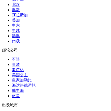
北欧
澳新
阿拉斯加
美加
中东
中越
港澳
南极
邮轮公司
不限
星梦
歌诗达
美国公主
皇家加勒比
海达路德游轮
地中海
丽星
出发城市