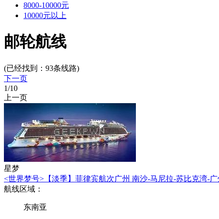
8000-10000元
10000元以上
邮轮航线
(已经找到：
93
条线路)
下一页
1
/10
上一页
星梦
<世界梦号>【淡季】菲律宾航次广州 南沙-马尼拉-苏比克湾-广
航线区域：
东南亚