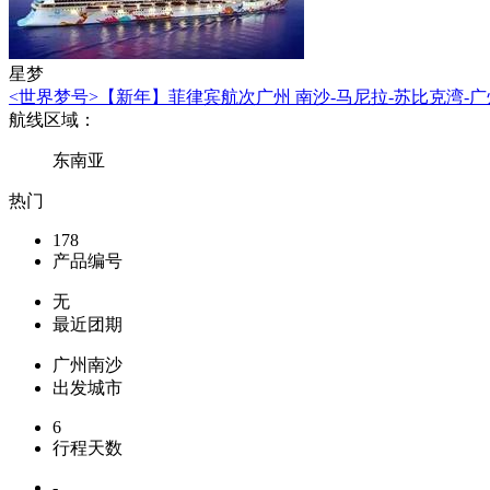
星梦
<世界梦号>【新年】菲律宾航次广州 南沙-马尼拉-苏比克湾-广
航线区域：
东南亚
热门
178
产品编号
无
最近团期
广州南沙
出发城市
6
行程天数
-