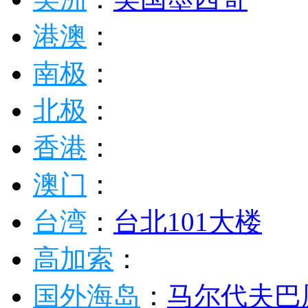
马尔代夫
：
澳新
：
澳大利亚
新西兰
美洲
：
美国
墨西哥
港澳
：
南极
：
北极
：
香港
：
澳门
：