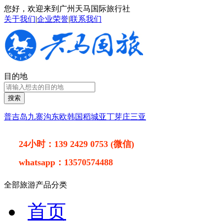
您好，欢迎来到广州天马国际旅行社
关于我们
|
企业荣誉
|
联系我们
目的地
搜索
普吉岛
九寨沟
东欧
韩国
稻城亚丁
芽庄
三亚
24小时：
139 2429 0753 (微信)
whatsapp：
13570574488
全部旅游产品分类
首页