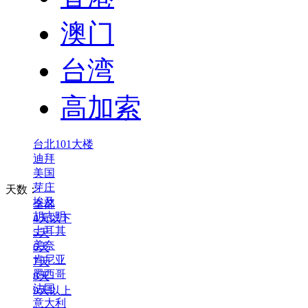
澳门
台湾
高加索
台北101大楼
迪拜
美国
芽庄
天数：
埃及
全部
胡志明
4天以下
土耳其
5天
美奈
6天
肯尼亚
7天
墨西哥
8天
法国
9天以上
意大利