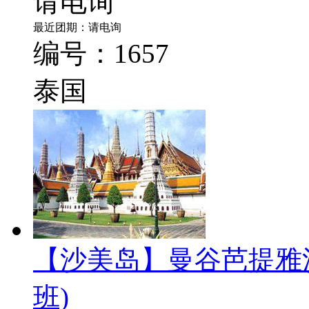
请电询
最近团期：请电询
编号：1657
泰国
【沙美岛】曼谷芭提雅
班)