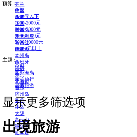
预算：
芬兰
全部
德国
1000元以下
希腊
1000-2000元
英国
2000-3000元
普吉岛
3000-5000元
澳大利亚
5000-10000元
新西兰
10000元以上
芭提雅
本州岛
主题：
西班牙
全部
清迈
国外海岛
东京
亲子旅行
北海道
暑假旅游
首尔
济州岛
显示更多筛选项
曼谷
冰岛
大阪
富士山
出境旅游
墨尔本
仙本那