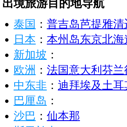
清迈
共119条
1
2
3
4
...
10
下一页
出境旅游目的地导航
泰国
：
普吉岛
芭提雅
清
日本
：
本州岛
东京
北海
新加坡
：
欧洲
：
法国
意大利
芬兰