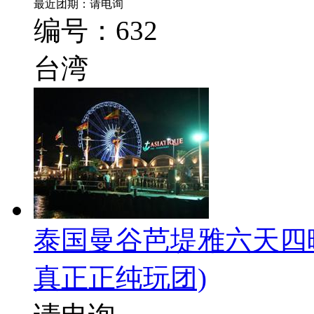
最近团期：请电询
编号：632
台湾
泰国曼谷芭堤雅六天四
真正正纯玩团)