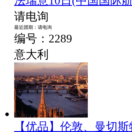
新天鹅堡+湖光山色+魅
法瑞意10日
(中国国际
请电询
最近团期：请电询
编号：2289
意大利