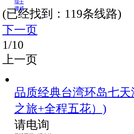
瑞士
挪威
(已经找到：
119
条线路)
下一页
1
/10
上一页
品质经典台湾环岛七天
之旅+全程五花）)
请电询