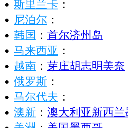
中东非
：
迪拜
埃及
土耳
巴厘岛
：
沙巴
：
仙本那
斯里兰卡
：
尼泊尔
：
韩国
：
首尔
济州岛
马来西亚
：
越南
：
芽庄
胡志明
美奈
俄罗斯
：