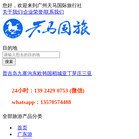
您好，欢迎来到广州天马国际旅行社
关于我们
|
企业荣誉
|
联系我们
目的地
搜索
普吉岛
九寨沟
东欧
韩国
稻城亚丁
芽庄
三亚
24小时：
139 2429 0753 (微信)
whatsapp：
13570574488
全部旅游产品分类
首页
广东游