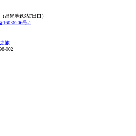
室（昌岗地铁站F出口）
16036206号-1
之旅
8-002