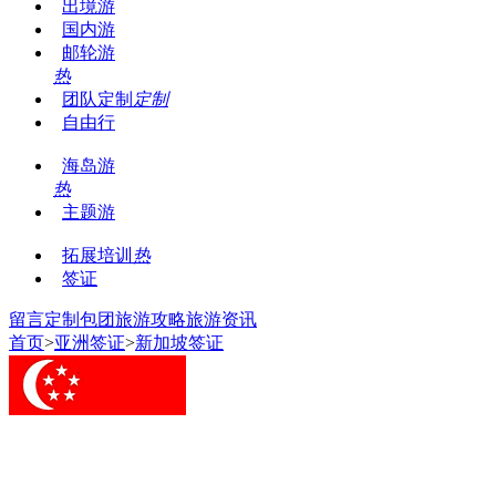
出境游
国内游
邮轮游
热
团队定制
定制
自由行
海岛游
热
主题游
拓展培训
热
签证
留言
定制包团
旅游攻略
旅游资讯
首页
>
亚洲签证
>
新加坡签证