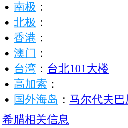
南极
：
北极
：
香港
：
澳门
：
台湾
：
台北101大楼
高加索
：
国外海岛
：
马尔代夫
巴
希腊相关信息