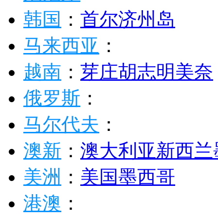
韩国
：
首尔
济州岛
马来西亚
：
越南
：
芽庄
胡志明
美奈
俄罗斯
：
马尔代夫
：
澳新
：
澳大利亚
新西兰
美洲
：
美国
墨西哥
港澳
：