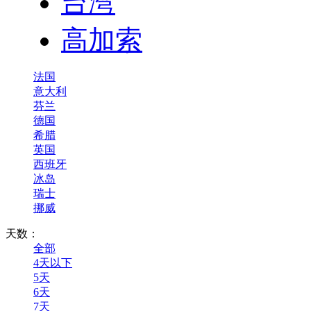
台湾
高加索
法国
意大利
芬兰
德国
希腊
英国
西班牙
冰岛
瑞士
挪威
天数：
全部
4天以下
5天
6天
7天