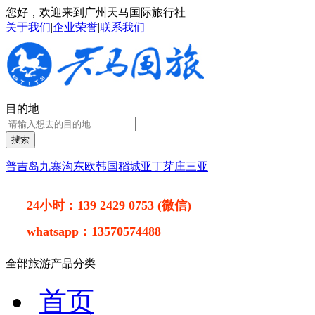
您好，欢迎来到广州天马国际旅行社
关于我们
|
企业荣誉
|
联系我们
目的地
搜索
普吉岛
九寨沟
东欧
韩国
稻城亚丁
芽庄
三亚
24小时：
139 2429 0753 (微信)
whatsapp：
13570574488
全部旅游产品分类
首页