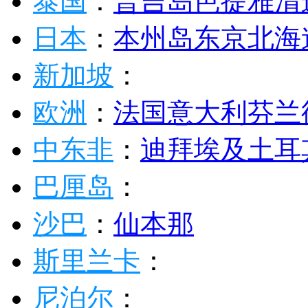
泰国
：
普吉岛
芭提雅
清
日本
：
本州岛
东京
北海
新加坡
：
欧洲
：
法国
意大利
芬兰
中东非
：
迪拜
埃及
土耳
巴厘岛
：
沙巴
：
仙本那
斯里兰卡
：
尼泊尔
：