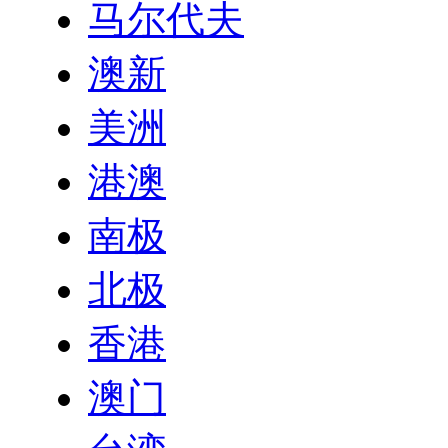
马尔代夫
澳新
美洲
港澳
南极
北极
香港
澳门