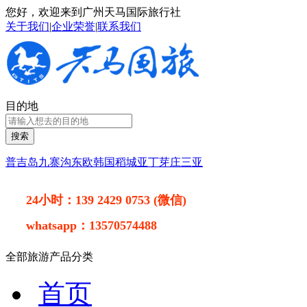
您好，欢迎来到广州天马国际旅行社
关于我们
|
企业荣誉
|
联系我们
目的地
搜索
普吉岛
九寨沟
东欧
韩国
稻城亚丁
芽庄
三亚
24小时：
139 2429 0753 (微信)
whatsapp：
13570574488
全部旅游产品分类
首页