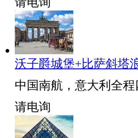
请电询
沃子爵城堡+比萨斜塔浪漫
中国南航，意大利全程
请电询