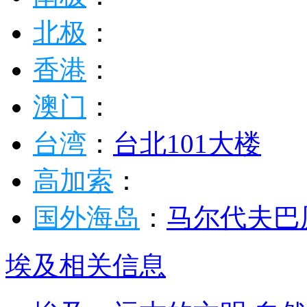
北极
：
香港
：
澳门
：
台湾
：
台北101大楼
高加索
：
国外海岛
：
马尔代夫
巴
埃及相关信息