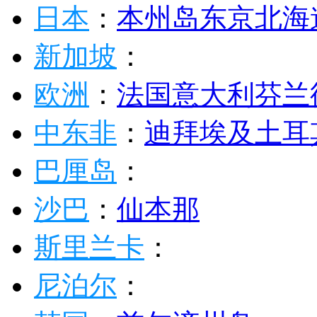
日本
：
本州岛
东京
北海
新加坡
：
欧洲
：
法国
意大利
芬兰
中东非
：
迪拜
埃及
土耳
巴厘岛
：
沙巴
：
仙本那
斯里兰卡
：
尼泊尔
：