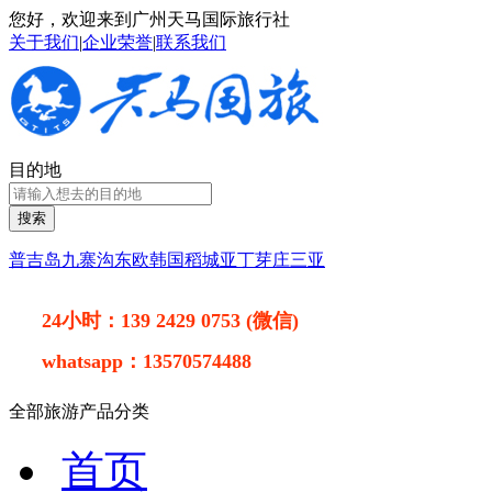
您好，欢迎来到广州天马国际旅行社
关于我们
|
企业荣誉
|
联系我们
目的地
搜索
普吉岛
九寨沟
东欧
韩国
稻城亚丁
芽庄
三亚
24小时：
139 2429 0753 (微信)
whatsapp：
13570574488
全部旅游产品分类
首页