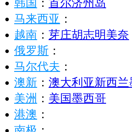
韩国
：
首尔
济州岛
马来西亚
：
越南
：
芽庄
胡志明
美奈
俄罗斯
：
马尔代夫
：
澳新
：
澳大利亚
新西兰
美洲
：
美国
墨西哥
港澳
：
南极
：