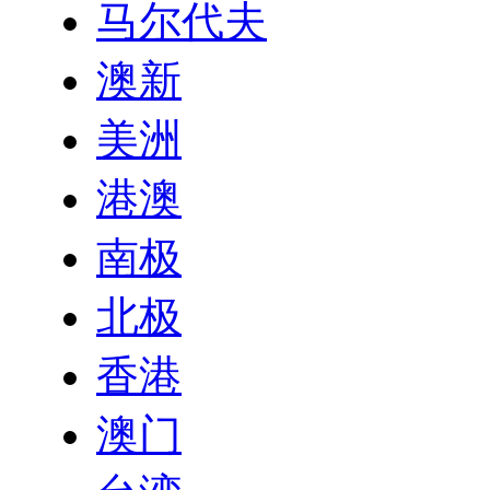
马尔代夫
澳新
美洲
港澳
南极
北极
香港
澳门