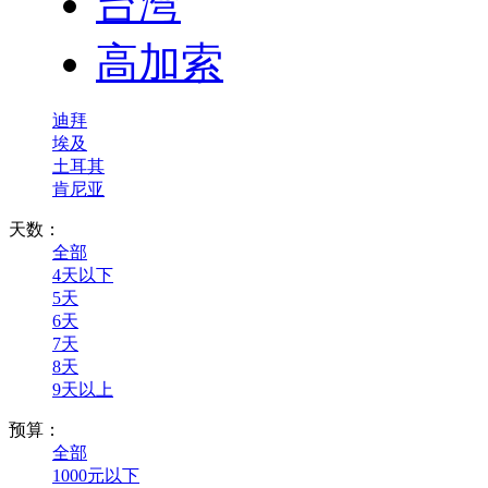
台湾
高加索
迪拜
埃及
土耳其
肯尼亚
天数：
全部
4天以下
5天
6天
7天
8天
9天以上
预算：
全部
1000元以下