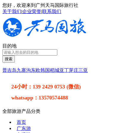
您好，欢迎来到广州天马国际旅行社
关于我们
|
企业荣誉
|
联系我们
目的地
搜索
普吉岛
九寨沟
东欧
韩国
稻城亚丁
芽庄
三亚
24小时：
139 2429 0753 (微信)
whatsapp：
13570574488
全部旅游产品分类
首页
广东游