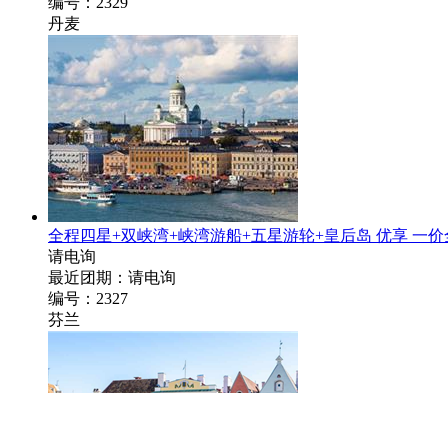
编号：2329
丹麦
全程四星+双峡湾+峡湾游船+五星游轮+皇后岛 优享 一价全包
请电询
最近团期：请电询
编号：2327
芬兰