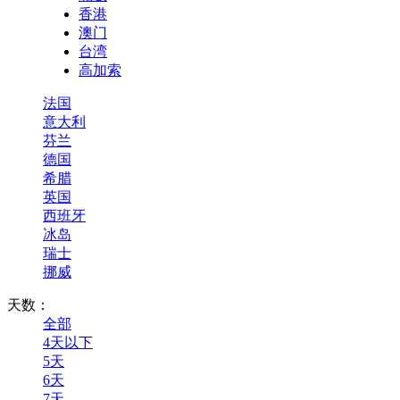
香港
澳门
台湾
高加索
法国
意大利
芬兰
德国
希腊
英国
西班牙
冰岛
瑞士
挪威
天数：
全部
4天以下
5天
6天
7天