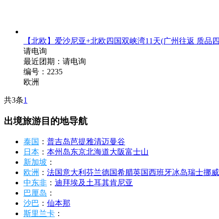
【北欧】爱沙尼亚+北欧四国双峡湾11天
(广州往返 质品
请电询
最近团期：请电询
编号：2235
欧洲
共3条
1
出境旅游目的地导航
泰国
：
普吉岛
芭提雅
清迈
曼谷
日本
：
本州岛
东京
北海道
大阪
富士山
新加坡
：
欧洲
：
法国
意大利
芬兰
德国
希腊
英国
西班牙
冰岛
瑞士
挪威
中东非
：
迪拜
埃及
土耳其
肯尼亚
巴厘岛
：
沙巴
：
仙本那
斯里兰卡
：