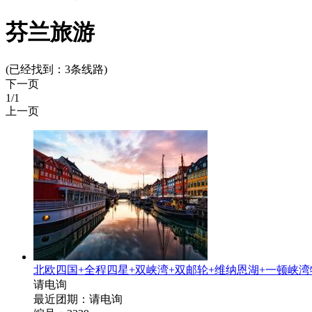
芬兰旅游
(已经找到：
3
条线路)
下一页
1
/1
上一页
北欧四国+全程四星+双峡湾+双邮轮+维纳恩湖+一顿峡湾特
请电询
最近团期：请电询