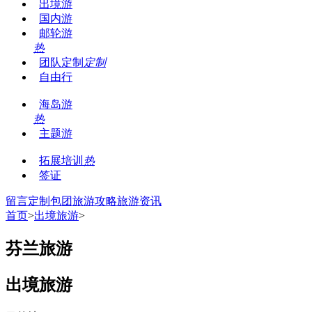
出境游
国内游
邮轮游
热
团队定制
定制
自由行
海岛游
热
主题游
拓展培训
热
签证
留言
定制包团
旅游攻略
旅游资讯
首页
>
出境旅游
>
芬兰旅游
出境旅游