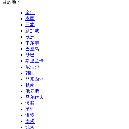
目的地：
全部
泰国
日本
新加坡
欧洲
中东非
巴厘岛
沙巴
斯里兰卡
尼泊尔
韩国
马来西亚
越南
俄罗斯
马尔代夫
澳新
美洲
港澳
南极
北极