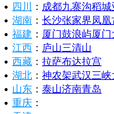
四川
：
成都
九寨沟
稻城
湖南
：
长沙
张家界
凤凰
福建
：
厦门
鼓浪屿
厦门
江西
：
庐山
三清山
西藏
：
拉萨
布达拉宫
湖北
：
神农架
武汉
三峡
山东
：
泰山
济南
青岛
重庆
：