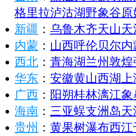
格里拉
泸沽湖
野象谷
原
新疆
：
乌鲁木齐
天山天
内蒙
：
山西
呼伦贝尔
内
西北
：
青海湖
兰州
敦煌
华东
：
安徽
黄山
西湖
上
广西
：
阳朔
桂林
漓江
象
海南
：
三亚
蜈支洲岛
天
贵州
：
黄果树瀑布
西江