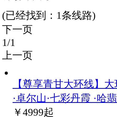
(已经找到：
1
条线路)
下一页
1
/1
上一页
【尊享青甘大环线】大
·卓尔山·七彩丹霞 ·哈
￥
4999
起