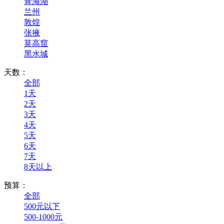
青海湖
兰州
敦煌
张掖
莫高窟
黑水城
天数：
全部
1天
2天
3天
4天
5天
6天
7天
8天以上
预算：
全部
500元以下
500-1000元