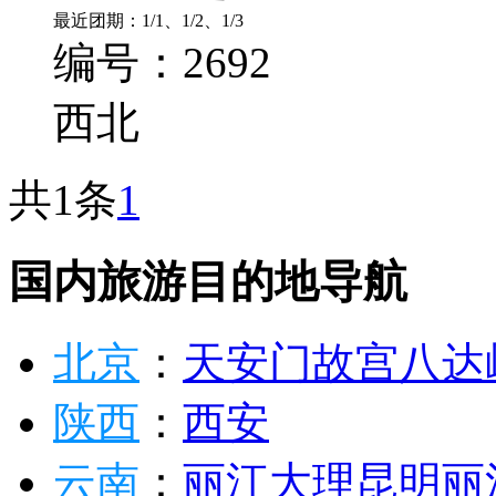
最近团期：1/1、1/2、1/3
编号：2692
西北
共1条
1
国内旅游目的地导航
北京
：
天安门
故宫
八达
陕西
：
西安
云南
：
丽江
大理
昆明
丽