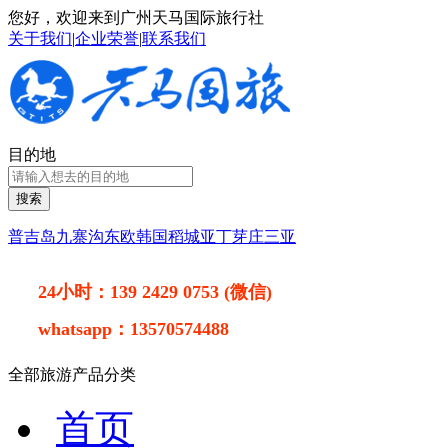
您好，欢迎来到广州天马国际旅行社
关于我们
|
企业荣誉
|
联系我们
目的地
搜索
普吉岛
九寨沟
东欧
韩国
稻城亚丁
芽庄
三亚
24小时：
139 2429 0753 (微信)
whatsapp：
13570574488
全部旅游产品分类
首页