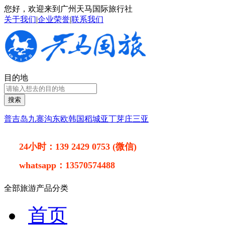
您好，欢迎来到广州天马国际旅行社
关于我们
|
企业荣誉
|
联系我们
目的地
搜索
普吉岛
九寨沟
东欧
韩国
稻城亚丁
芽庄
三亚
24小时：
139 2429 0753 (微信)
whatsapp：
13570574488
全部旅游产品分类
首页