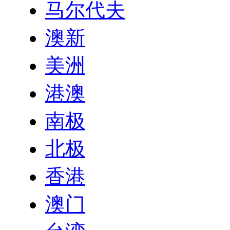
马尔代夫
澳新
美洲
港澳
南极
北极
香港
澳门