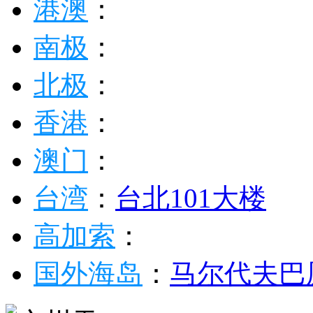
港澳
：
南极
：
北极
：
香港
：
澳门
：
台湾
：
台北101大楼
高加索
：
国外海岛
：
马尔代夫
巴