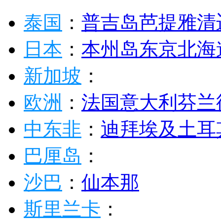
泰国
：
普吉岛
芭提雅
清
日本
：
本州岛
东京
北海
新加坡
：
欧洲
：
法国
意大利
芬兰
中东非
：
迪拜
埃及
土耳
巴厘岛
：
沙巴
：
仙本那
斯里兰卡
：