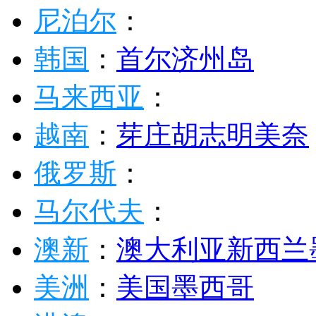
尼泊尔
：
韩国
：
首尔
济州岛
马来西亚
：
越南
：
芽庄
胡志明
美奈
俄罗斯
：
马尔代夫
：
澳新
：
澳大利亚
新西兰
美洲
：
美国
墨西哥