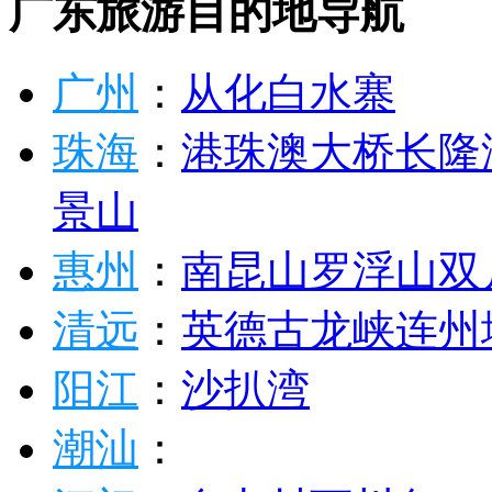
广东旅游目的地导航
广州
：
从化
白水寨
珠海
：
港珠澳大桥
长隆
景山
惠州
：
南昆山
罗浮山
双
清远
：
英德
古龙峡
连州
阳江
：
沙扒湾
潮汕
：