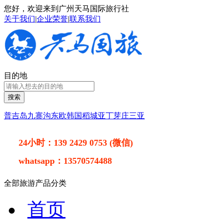
您好，欢迎来到广州天马国际旅行社
关于我们
|
企业荣誉
|
联系我们
目的地
搜索
普吉岛
九寨沟
东欧
韩国
稻城亚丁
芽庄
三亚
24小时：
139 2429 0753 (微信)
whatsapp：
13570574488
全部旅游产品分类
首页