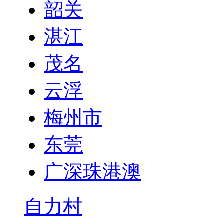
韶关
湛江
茂名
云浮
梅州市
东莞
广深珠港澳
自力村