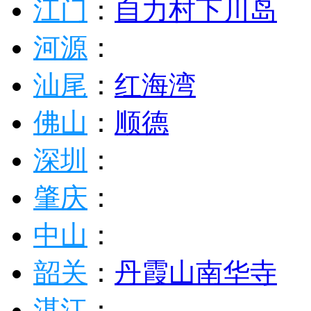
江门
：
自力村
下川岛
河源
：
汕尾
：
红海湾
佛山
：
顺德
深圳
：
肇庆
：
中山
：
韶关
：
丹霞山
南华寺
湛江
：