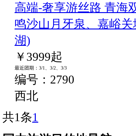
高端-奢享游丝路 青海
鸣沙山月牙泉、嘉峪关
湖)
￥
3999
起
最近团期：3/1、3/2、3/3
编号：2790
西北
共1条
1