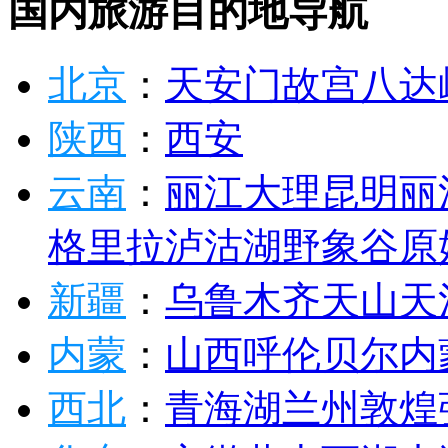
国内旅游目的地导航
北京
：
天安门
故宫
八达
陕西
：
西安
云南
：
丽江
大理
昆明
丽
格里拉
泸沽湖
野象谷
原
新疆
：
乌鲁木齐
天山天
内蒙
：
山西
呼伦贝尔
内
西北
：
青海湖
兰州
敦煌