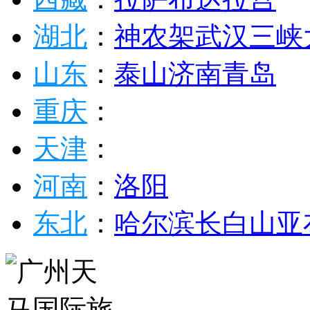
湖北
：
神农架
武汉
三峡
山东
：
泰山
济南
青岛
重庆
：
天津
：
河南
：
洛阳
东北
：
哈尔滨
长白山
亚