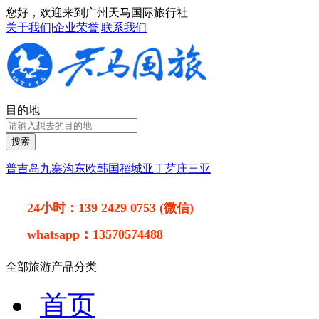
您好，欢迎来到广州天马国际旅行社
关于我们
|
企业荣誉
|
联系我们
目的地
搜索
普吉岛
九寨沟
东欧
韩国
稻城亚丁
芽庄
三亚
24小时：
139 2429 0753 (微信)
whatsapp：
13570574488
全部旅游产品分类
首页