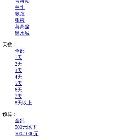
青海湖
兰州
敦煌
张掖
莫高窟
黑水城
天数：
全部
1天
2天
3天
4天
5天
6天
7天
8天以上
预算：
全部
500元以下
500-1000元