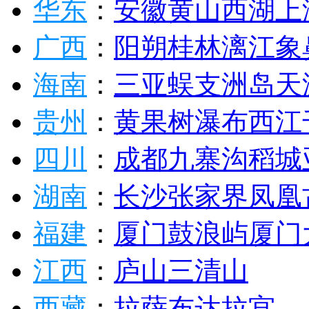
华东
：
安徽
黄山
西湖
上
广西
：
阳朔
桂林
漓江
象
海南
：
三亚
蜈支洲岛
天
贵州
：
黄果树瀑布
西江
四川
：
成都
九寨沟
稻城
湖南
：
长沙
张家界
凤凰
福建
：
厦门
鼓浪屿
厦门
江西
：
庐山
三清山
西藏
：
拉萨
布达拉宫