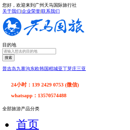
您好，欢迎来到广州天马国际旅行社
关于我们
|
企业荣誉
|
联系我们
目的地
搜索
普吉岛
九寨沟
东欧
韩国
稻城亚丁
芽庄
三亚
24小时：
139 2429 0753 (微信)
whatsapp：
13570574488
全部旅游产品分类
首页