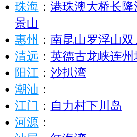
广东旅游目的地导航
广州
：
从化
白水寨
珠海
：
港珠澳大桥
长隆
景山
惠州
：
南昆山
罗浮山
双
清远
：
英德
古龙峡
连州
阳江
：
沙扒湾
潮汕
：