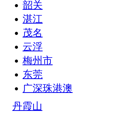
韶关
湛江
茂名
云浮
梅州市
东莞
广深珠港澳
丹霞山