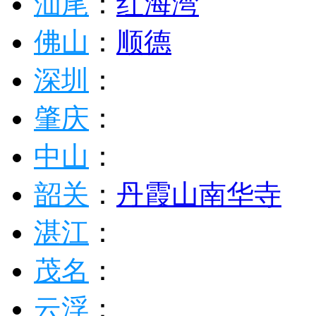
江门
：
自力村
下川岛
河源
：
汕尾
：
红海湾
佛山
：
顺德
深圳
：
肇庆
：
中山
：
韶关
：
丹霞山
南华寺