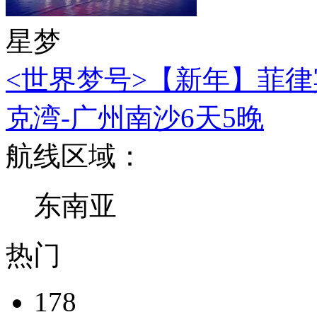
星梦
<世界梦号>【新年】菲律
克湾-广州南沙6天5晚
航线区域：
东南亚
热门
178