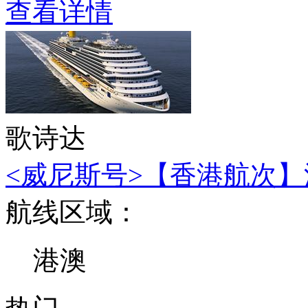
查看详情
歌诗达
<威尼斯号>【香港航次】深
航线区域：
港澳