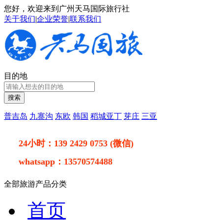
您好，欢迎来到广州天马国际旅行社
关于我们
|
企业荣誉
|
联系我们
目的地
搜索
普吉岛
九寨沟
东欧
韩国
稻城亚丁
芽庄
三亚
24小时：
139 2429 0753 (微信)
whatsapp：
13570574488
全部旅游产品分类
首页