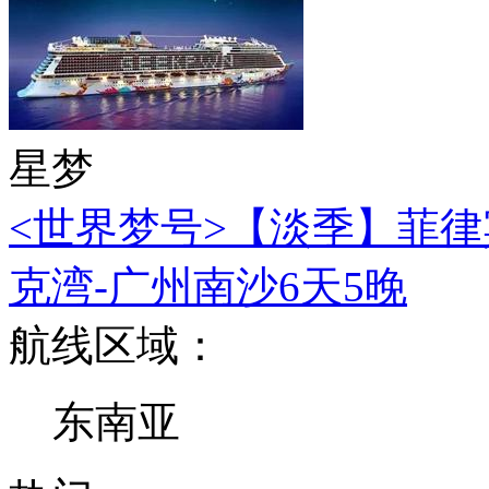
星梦
<世界梦号>【淡季】菲律
克湾-广州南沙6天5晚
航线区域：
东南亚