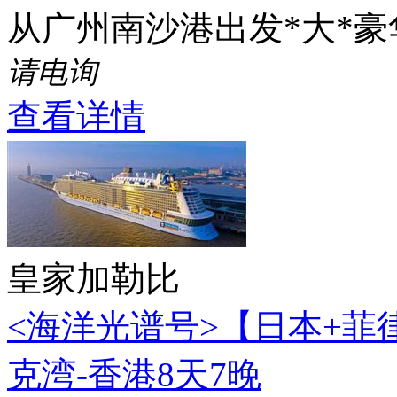
从广州南沙港出发*大*
请电询
查看详情
皇家加勒比
<海洋光谱号>【日本+菲
克湾-香港8天7晚