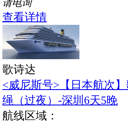
请电询
查看详情
歌诗达
<威尼斯号>【日本航次】
绳（过夜）-深圳6天5晚
航线区域：