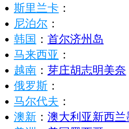
斯里兰卡
：
尼泊尔
：
韩国
：
首尔
济州岛
马来西亚
：
越南
：
芽庄
胡志明
美奈
俄罗斯
：
马尔代夫
：
澳新
：
澳大利亚
新西兰