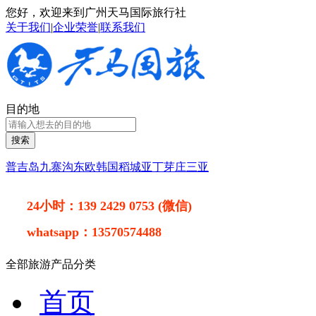
您好，欢迎来到广州天马国际旅行社
关于我们
|
企业荣誉
|
联系我们
目的地
搜索
普吉岛
九寨沟
东欧
韩国
稻城亚丁
芽庄
三亚
24小时：
139 2429 0753 (微信)
whatsapp：
13570574488
全部旅游产品分类
首页