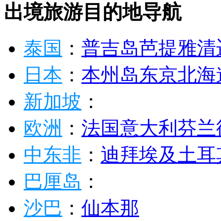
出境旅游目的地导航
泰国
：
普吉岛
芭提雅
清
日本
：
本州岛
东京
北海
新加坡
：
欧洲
：
法国
意大利
芬兰
中东非
：
迪拜
埃及
土耳
巴厘岛
：
沙巴
：
仙本那