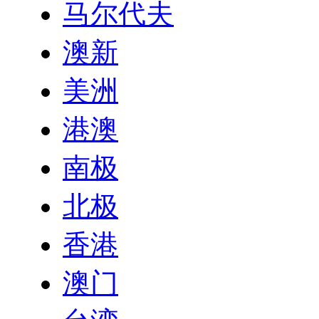
马尔代夫
澳新
美洲
港澳
南极
北极
香港
澳门