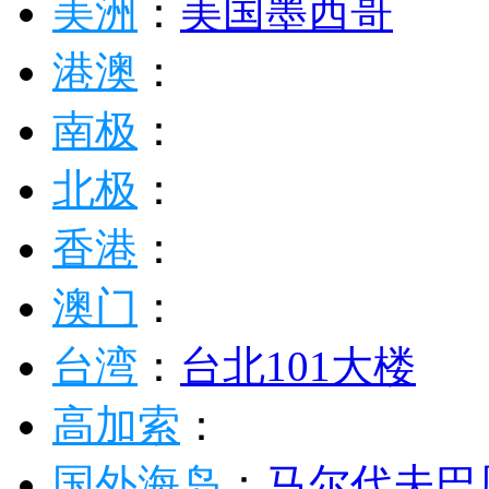
美洲
：
美国
墨西哥
港澳
：
南极
：
北极
：
香港
：
澳门
：
台湾
：
台北101大楼
高加索
：
国外海岛
：
马尔代夫
巴