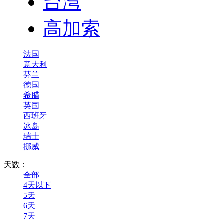
台湾
高加索
法国
意大利
芬兰
德国
希腊
英国
西班牙
冰岛
瑞士
挪威
天数：
全部
4天以下
5天
6天
7天