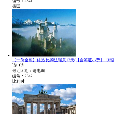
编号：2341
德国
【一价全包】优品 比德法瑞意12天
(【含签证小费】【特
请电询
最近团期：请电询
编号：2342
比利时