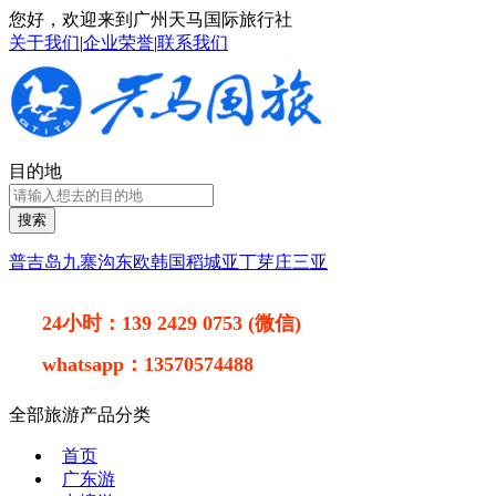
您好，欢迎来到广州天马国际旅行社
关于我们
|
企业荣誉
|
联系我们
目的地
搜索
普吉岛
九寨沟
东欧
韩国
稻城亚丁
芽庄
三亚
24小时：
139 2429 0753 (微信)
whatsapp：
13570574488
全部旅游产品分类
首页
广东游