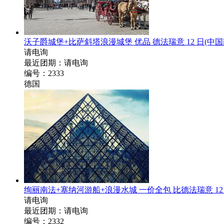
沃子爵城堡+比萨斜塔浪漫城堡 优品 德法瑞意 12 日
(中
请电询
最近团期：请电询
编号：2333
德国
绚丽南法+塞纳河游船+浪漫水城 一价全包 比德法瑞意 12
请电询
最近团期：请电询
编号：2332