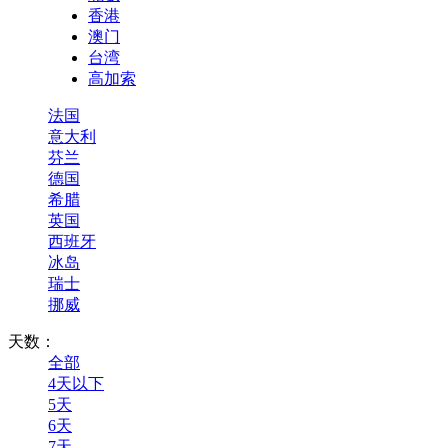
香港
澳门
台湾
高加索
法国
意大利
芬兰
德国
希腊
英国
西班牙
冰岛
瑞士
挪威
天数：
全部
4天以下
5天
6天
7天