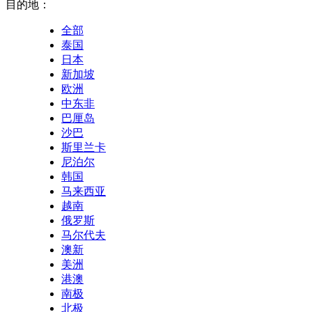
目的地：
全部
泰国
日本
新加坡
欧洲
中东非
巴厘岛
沙巴
斯里兰卡
尼泊尔
韩国
马来西亚
越南
俄罗斯
马尔代夫
澳新
美洲
港澳
南极
北极