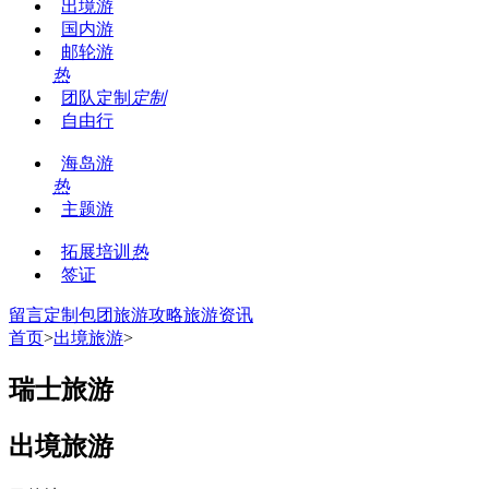
出境游
国内游
邮轮游
热
团队定制
定制
自由行
海岛游
热
主题游
拓展培训
热
签证
留言
定制包团
旅游攻略
旅游资讯
首页
>
出境旅游
>
瑞士旅游
出境旅游