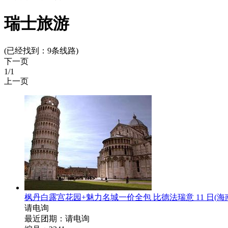
瑞士旅游
(已经找到：
9
条线路)
下一页
1
/1
上一页
枫丹白露宫花园+魅力名城一价全包 比德法瑞意 11 日
(
请电询
最近团期：请电询