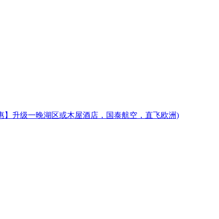
惠】升级一晚湖区或木屋酒店，国泰航空，直飞欧洲)