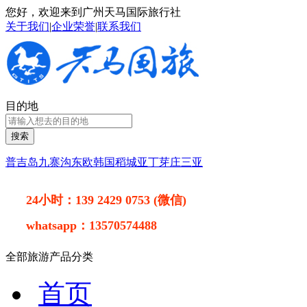
您好，欢迎来到广州天马国际旅行社
关于我们
|
企业荣誉
|
联系我们
目的地
搜索
普吉岛
九寨沟
东欧
韩国
稻城亚丁
芽庄
三亚
24小时：
139 2429 0753 (微信)
whatsapp：
13570574488
全部旅游产品分类
首页