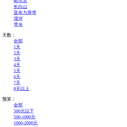
哈尔滨
长白山
亚布力滑雪
漠河
雪乡
天数：
全部
1天
2天
3天
4天
5天
6天
7天
8天以上
预算：
全部
500元以下
500-1000元
1000-2000元