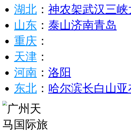
湖北
：
神农架
武汉
三峡
山东
：
泰山
济南
青岛
重庆
：
天津
：
河南
：
洛阳
东北
：
哈尔滨
长白山
亚