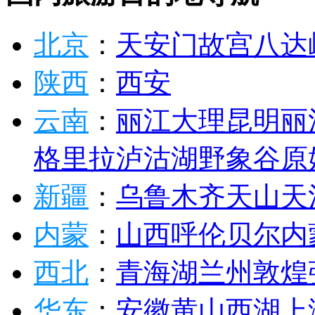
北京
：
天安门
故宫
八达
陕西
：
西安
云南
：
丽江
大理
昆明
丽
格里拉
泸沽湖
野象谷
原
新疆
：
乌鲁木齐
天山天
内蒙
：
山西
呼伦贝尔
内
西北
：
青海湖
兰州
敦煌
华东
：
安徽
黄山
西湖
上