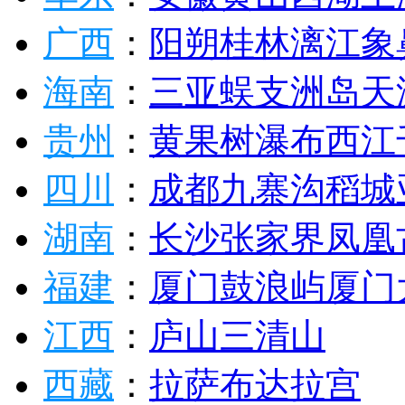
广西
：
阳朔
桂林
漓江
象
海南
：
三亚
蜈支洲岛
天
贵州
：
黄果树瀑布
西江
四川
：
成都
九寨沟
稻城
湖南
：
长沙
张家界
凤凰
福建
：
厦门
鼓浪屿
厦门
江西
：
庐山
三清山
西藏
：
拉萨
布达拉宫