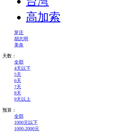
台湾
高加索
芽庄
胡志明
美奈
天数：
全部
4天以下
5天
6天
7天
8天
9天以上
预算：
全部
1000元以下
1000-2000元