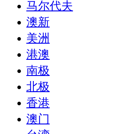
马尔代夫
澳新
美洲
港澳
南极
北极
香港
澳门