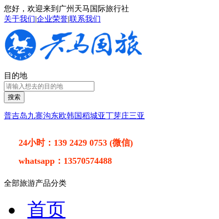
您好，欢迎来到广州天马国际旅行社
关于我们
|
企业荣誉
|
联系我们
目的地
搜索
普吉岛
九寨沟
东欧
韩国
稻城亚丁
芽庄
三亚
24小时：
139 2429 0753 (微信)
whatsapp：
13570574488
全部旅游产品分类
首页