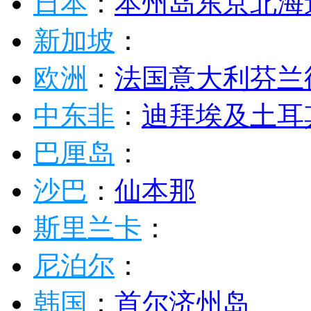
日本
：
本州岛
东京
北海
新加坡
：
欧洲
：
法国
意大利
芬兰
中东非
：
迪拜
埃及
土耳
巴厘岛
：
沙巴
：
仙本那
斯里兰卡
：
尼泊尔
：
韩国
：
首尔
济州岛