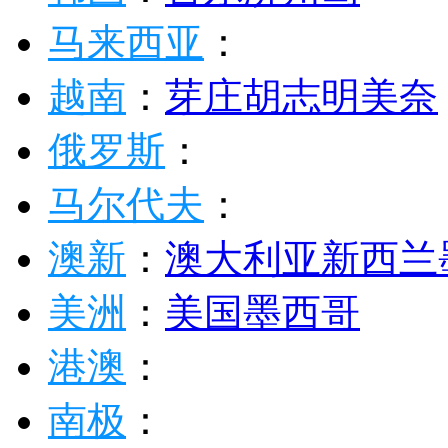
马来西亚
：
越南
：
芽庄
胡志明
美奈
俄罗斯
：
马尔代夫
：
澳新
：
澳大利亚
新西兰
美洲
：
美国
墨西哥
港澳
：
南极
：