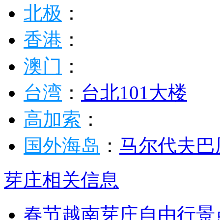
北极
：
香港
：
澳门
：
台湾
：
台北101大楼
高加索
：
国外海岛
：
马尔代夫
巴
芽庄相关信息
春节越南芽庄自由行景