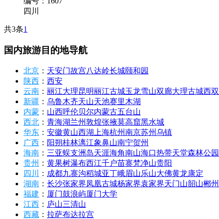
编号：1607
四川
共3条
1
国内旅游目的地导航
北京
：
天安门
故宫
八达岭长城
颐和园
陕西
：
西安
云南
：
丽江
大理
昆明
丽江古城
玉龙雪山
双廊
大理古城
西双
新疆
：
乌鲁木齐
天山天池
赛里木湖
内蒙
：
山西
呼伦贝尔
内蒙古
五台山
西北
：
青海湖
兰州
敦煌
张掖
莫高窟
黑水城
华东
：
安徽
黄山
西湖
上海
杭州
南京
苏州
乌镇
广西
：
阳朔
桂林
漓江
象鼻山
南宁
贺州
海南
：
三亚
蜈支洲岛
天涯海角
南山
海口
热带天堂森林公园
贵州
：
黄果树瀑布
西江千户苗寨
梵净山
贵阳
四川
：
成都
九寨沟
稻城亚丁
峨眉山
乐山大佛
黄龙
康定
湖南
：
长沙
张家界
凤凰古城
杨家界
袁家界
天门山
韶山
郴州
福建
：
厦门
鼓浪屿
厦门大学
江西
：
庐山
三清山
西藏
：
拉萨
布达拉宫