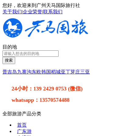
您好，欢迎来到广州天马国际旅行社
关于我们
|
企业荣誉
|
联系我们
目的地
搜索
普吉岛
九寨沟
东欧
韩国
稻城亚丁
芽庄
三亚
24小时：
139 2429 0753 (微信)
whatsapp：
13570574488
全部旅游产品分类
首页
广东游