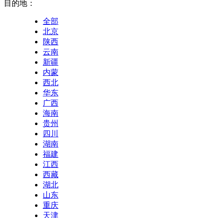
目的地：
全部
北京
陕西
云南
新疆
内蒙
西北
华东
广西
海南
贵州
四川
湖南
福建
江西
西藏
湖北
山东
重庆
天津