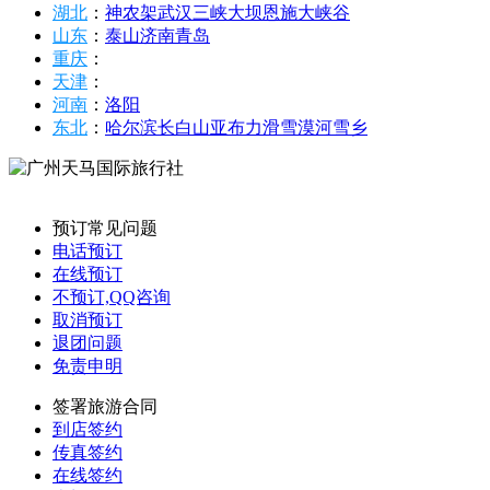
湖北
：
神农架
武汉
三峡大坝
恩施大峡谷
山东
：
泰山
济南
青岛
重庆
：
天津
：
河南
：
洛阳
东北
：
哈尔滨
长白山
亚布力滑雪
漠河
雪乡
预订常见问题
电话预订
在线预订
不预订,QQ咨询
取消预订
退团问题
免责申明
签署旅游合同
到店签约
传真签约
在线签约