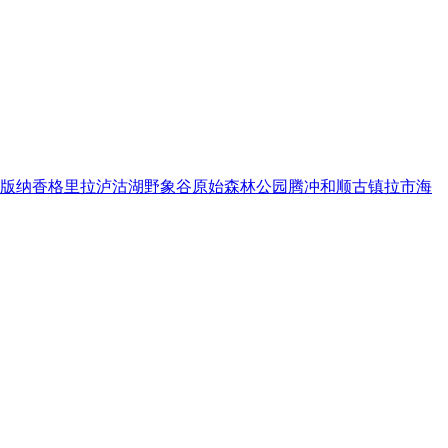
版纳
香格里拉
泸沽湖
野象谷
原始森林公园
腾冲
和顺古镇
拉市海