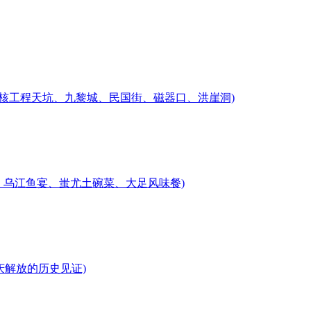
地下核工程天坑、九黎城、民国街、磁器口、洪崖洞)
、乌江鱼宴、蚩尤土碗菜、大足风味餐)
庆解放的历史见证)