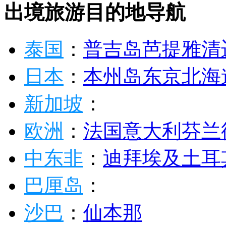
出境旅游目的地导航
泰国
：
普吉岛
芭提雅
清
日本
：
本州岛
东京
北海
新加坡
：
欧洲
：
法国
意大利
芬兰
中东非
：
迪拜
埃及
土耳
巴厘岛
：
沙巴
：
仙本那