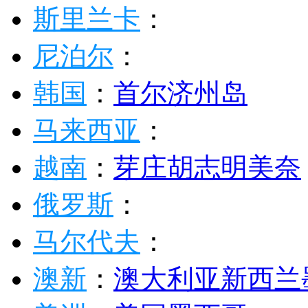
斯里兰卡
：
尼泊尔
：
韩国
：
首尔
济州岛
马来西亚
：
越南
：
芽庄
胡志明
美奈
俄罗斯
：
马尔代夫
：
澳新
：
澳大利亚
新西兰