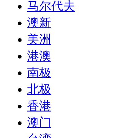
马尔代夫
澳新
美洲
港澳
南极
北极
香港
澳门