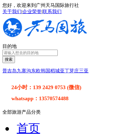
您好，欢迎来到广州天马国际旅行社
关于我们
|
企业荣誉
|
联系我们
目的地
搜索
普吉岛
九寨沟
东欧
韩国
稻城亚丁
芽庄
三亚
24小时：
139 2429 0753 (微信)
whatsapp：
13570574488
全部旅游产品分类
首页