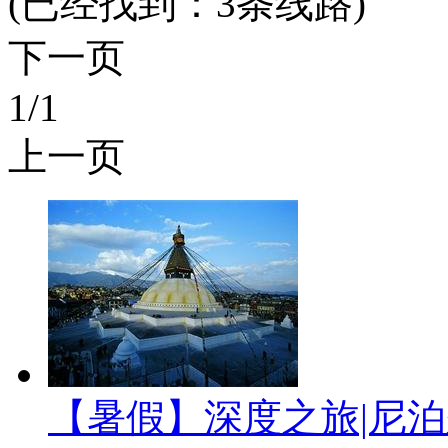
(已经找到：
3
条线路)
下一页
1
/1
上一页
【暑假】深度之旅|尼泊