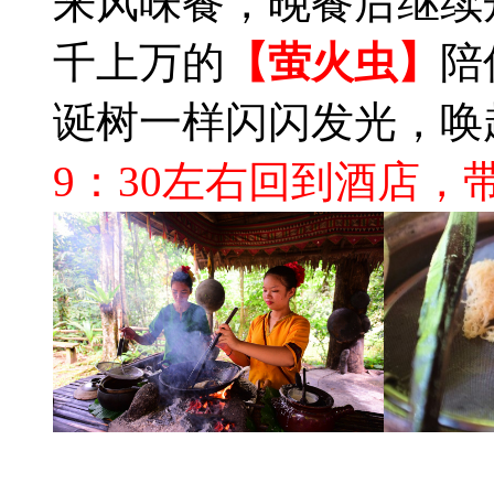
来风味餐，晚餐后继续
千上万的
【萤火虫】
陪
诞树一样闪闪发光，唤
9：30左右回到酒店，