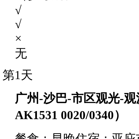
√
√
×
无
第1天
广州-沙巴-市区观光-
AK1531 0020/0340）
餐食：早晚
住宿：亚庇