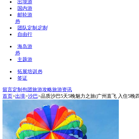
出境游
国内游
邮轮游
热
团队定制
定制
自由行
海岛游
热
主题游
拓展培训
热
签证
留言
定制包团
旅游攻略
旅游资讯
首页
>
出境
>
沙巴
>品质沙巴5天5晚魅力之旅(广州直飞 入住5