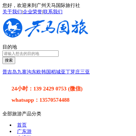
您好，欢迎来到广州天马国际旅行社
关于我们
|
企业荣誉
|
联系我们
目的地
搜索
普吉岛
九寨沟
东欧
韩国
稻城亚丁
芽庄
三亚
24小时：
139 2429 0753 (微信)
whatsapp：
13570574488
全部旅游产品分类
首页
广东游