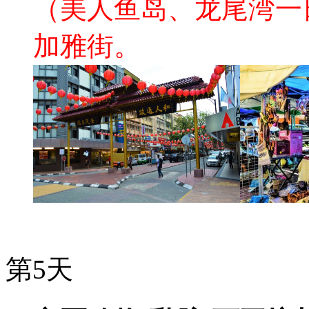
（美人鱼岛、龙尾湾一
加雅街。
第5天