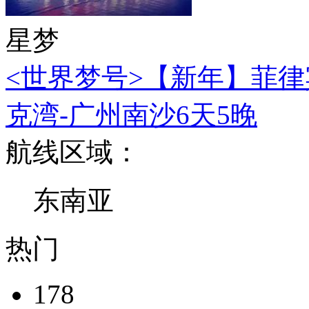
星梦
<世界梦号>【新年】菲律
克湾-广州南沙6天5晚
航线区域：
东南亚
热门
178