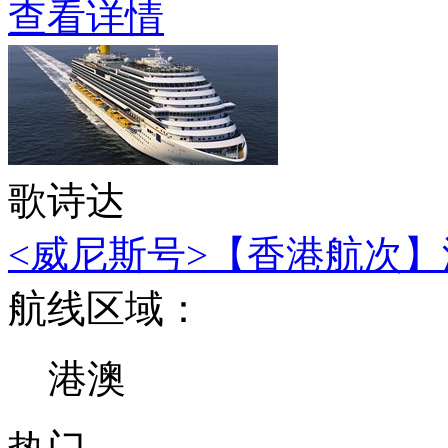
查看详情
歌诗达
<威尼斯号>【香港航次】深
航线区域：
港澳