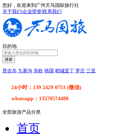
您好，欢迎来到广州天马国际旅行社
关于我们
|
企业荣誉
|
联系我们
目的地
搜索
普吉岛
九寨沟
东欧
韩国
稻城亚丁
芽庄
三亚
24小时：
139 2429 0753 (微信)
whatsapp：
13570574488
全部旅游产品分类
首页