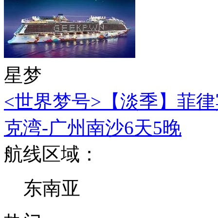
星梦
<世界梦号>【淡季】菲律
克湾-广州南沙6天5晚
航线区域：
东南亚