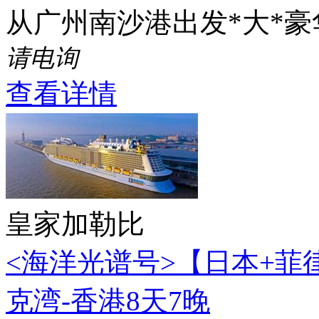
从广州南沙港出发*大*
请电询
查看详情
皇家加勒比
<海洋光谱号>【日本+菲
克湾-香港8天7晚