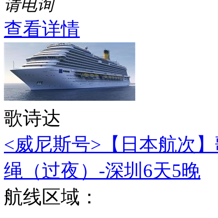
请电询
查看详情
歌诗达
<威尼斯号>【日本航次】
绳（过夜）-深圳6天5晚
航线区域：