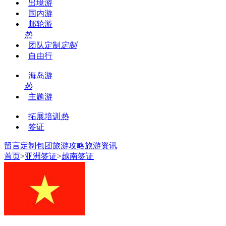
出境游
国内游
邮轮游
热
团队定制
定制
自由行
海岛游
热
主题游
拓展培训
热
签证
留言
定制包团
旅游攻略
旅游资讯
首页
>
亚洲签证
>
越南签证