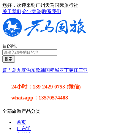
您好，欢迎来到广州天马国际旅行社
关于我们
|
企业荣誉
|
联系我们
目的地
搜索
普吉岛
九寨沟
东欧
韩国
稻城亚丁
芽庄
三亚
24小时：
139 2429 0753 (微信)
whatsapp：
13570574488
全部旅游产品分类
首页
广东游