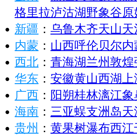
格里拉
泸沽湖
野象谷
原
新疆
：
乌鲁木齐
天山天
内蒙
：
山西
呼伦贝尔
内
西北
：
青海湖
兰州
敦煌
华东
：
安徽
黄山
西湖
上
广西
：
阳朔
桂林
漓江
象
海南
：
三亚
蜈支洲岛
天
贵州
：
黄果树瀑布
西江