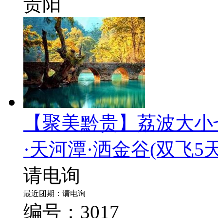
贵阳
【聚美黔贵】荔波大小
·天河潭·洒金谷
(双飞5天
请电询
最近团期：请电询
编号：3017