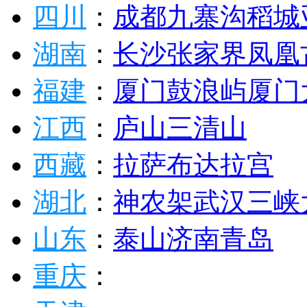
四川
：
成都
九寨沟
稻城
湖南
：
长沙
张家界
凤凰
福建
：
厦门
鼓浪屿
厦门
江西
：
庐山
三清山
西藏
：
拉萨
布达拉宫
湖北
：
神农架
武汉
三峡
山东
：
泰山
济南
青岛
重庆
：