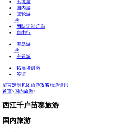
出境游
国内游
邮轮游
热
团队定制
定制
自由行
海岛游
热
主题游
拓展培训
热
签证
留言
定制包团
旅游攻略
旅游资讯
首页
>
国内旅游
>
西江千户苗寨旅游
国内旅游