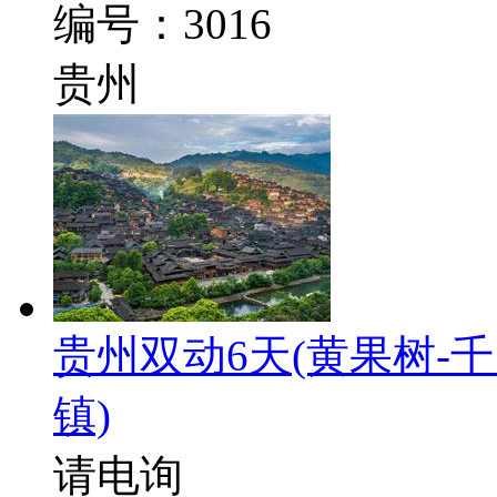
编号：3016
贵州
贵州双动6天
(黄果树-
镇)
请电询