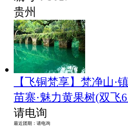
贵州
【飞铜梵享】梵净山·镇
苗寨·魅力黄果树
(双飞6
请电询
最近团期：请电询