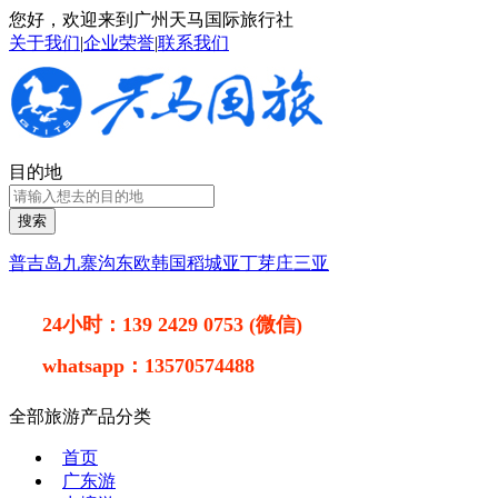
您好，欢迎来到广州天马国际旅行社
关于我们
|
企业荣誉
|
联系我们
目的地
搜索
普吉岛
九寨沟
东欧
韩国
稻城亚丁
芽庄
三亚
24小时：
139 2429 0753 (微信)
whatsapp：
13570574488
全部旅游产品分类
首页
广东游