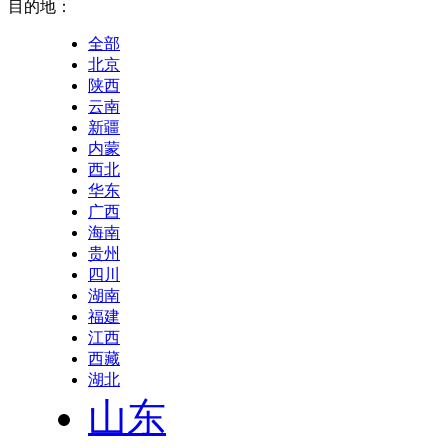
目的地：
全部
北京
陕西
云南
新疆
内蒙
西北
华东
广西
海南
贵州
四川
湖南
福建
江西
西藏
湖北
山东