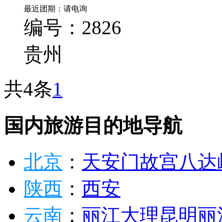
最近团期：请电询
编号：2826
贵州
共4条
1
国内旅游目的地导航
北京
：
天安门
故宫
八达
陕西
：
西安
云南
：
丽江
大理
昆明
丽