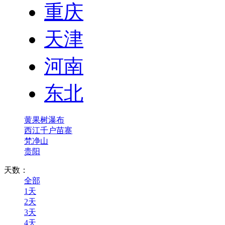
重庆
天津
河南
东北
黄果树瀑布
西江千户苗寨
梵净山
贵阳
天数：
全部
1天
2天
3天
4天