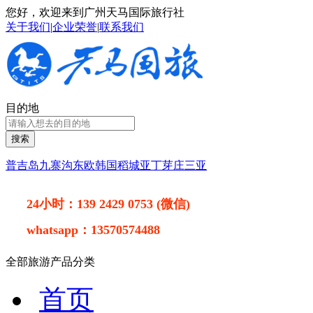
您好，欢迎来到广州天马国际旅行社
关于我们
|
企业荣誉
|
联系我们
目的地
搜索
普吉岛
九寨沟
东欧
韩国
稻城亚丁
芽庄
三亚
24小时：
139 2429 0753 (微信)
whatsapp：
13570574488
全部旅游产品分类
首页