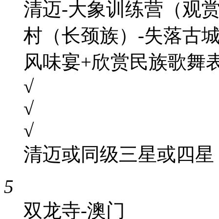
清迈-大象训练营（观
村（长颈族）-失落古
风味宴+欣赏民族歌舞
√
√
√
清迈或同级三星或四星
5
双龙寺-澳门