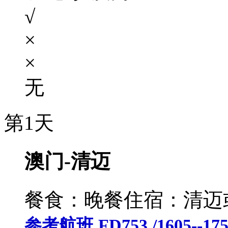
√
×
×
无
第1天
澳门-清迈
餐食：晚餐
住宿：清迈
参考航班 FD753 /1605--175