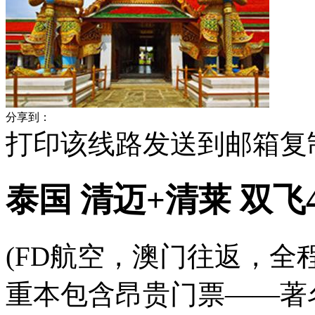
分享到：
打印该线路
发送到邮箱
复
泰国 清迈+清莱 双
(FD航空，澳门往返，全
重本包含昂贵门票——著