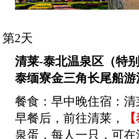
第2天
清莱-泰北温泉区（特别
泰缅寮金三角长尾船游
餐食：早中晚
住宿：清
早餐后，前往清莱，
【
泉蛋，每人一只，可在