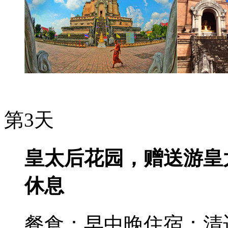
第3天
皇太后花园，赠送游皇太
休息
餐食：早中晚
住宿：清