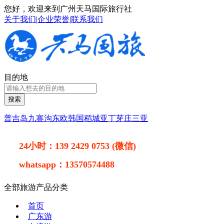
您好，欢迎来到广州天马国际旅行社
关于我们
|
企业荣誉
|
联系我们
目的地
搜索
普吉岛
九寨沟
东欧
韩国
稻城亚丁
芽庄
三亚
24小时：
139 2429 0753 (微信)
whatsapp：
13570574488
全部旅游产品分类
首页
广东游