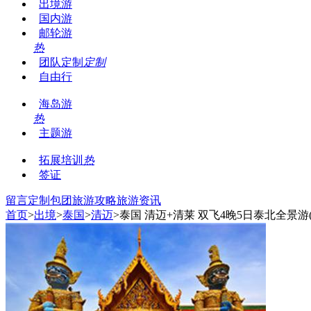
出境游
国内游
邮轮游
热
团队定制
定制
自由行
海岛游
热
主题游
拓展培训
热
签证
留言
定制包团
旅游攻略
旅游资讯
首页
>
出境
>
泰国
>
清迈
>泰国 清迈+清莱 双飞4晚5日泰北全景