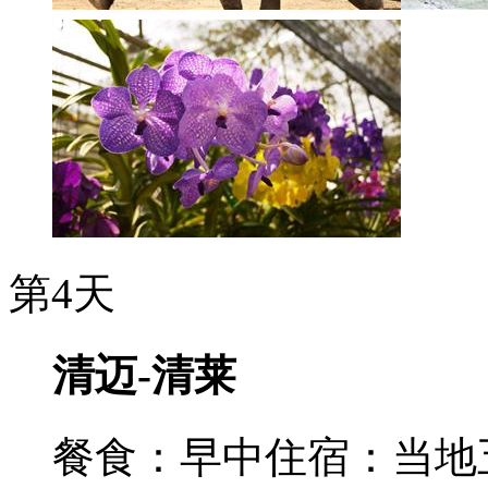
第4天
清迈-清莱
餐食：早中
住宿：当地