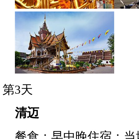
第3天
清迈
餐食：早中晚
住宿：当