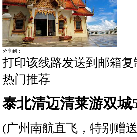
分享到：
打印该线路
发送到邮箱
复
热门
推荐
泰北清迈清莱游双城5
(广州南航直飞，特别赠送