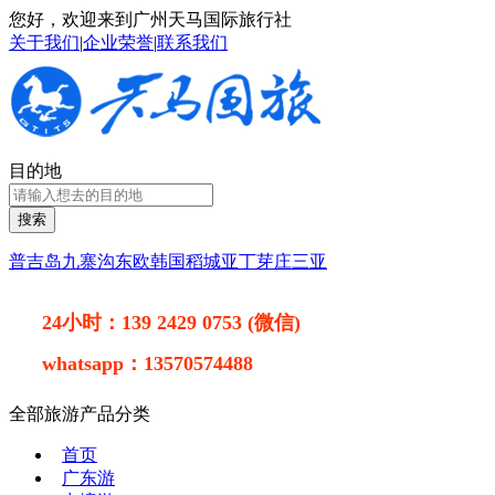
您好，欢迎来到广州天马国际旅行社
关于我们
|
企业荣誉
|
联系我们
目的地
搜索
普吉岛
九寨沟
东欧
韩国
稻城亚丁
芽庄
三亚
24小时：
139 2429 0753 (微信)
whatsapp：
13570574488
全部旅游产品分类
首页
广东游