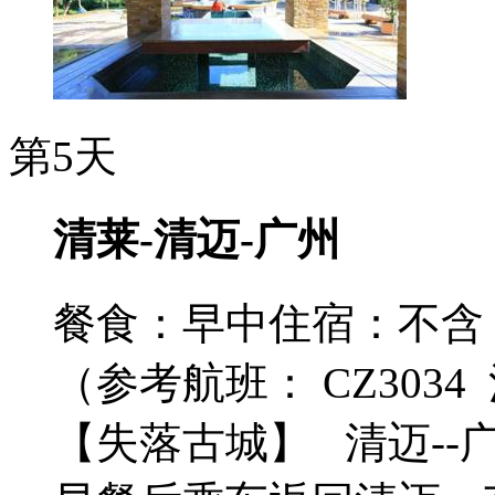
第5天
清莱-清迈-广州
餐食：早中
住宿：不含
（参考航班： CZ3034 清
【失落古城】 清迈-