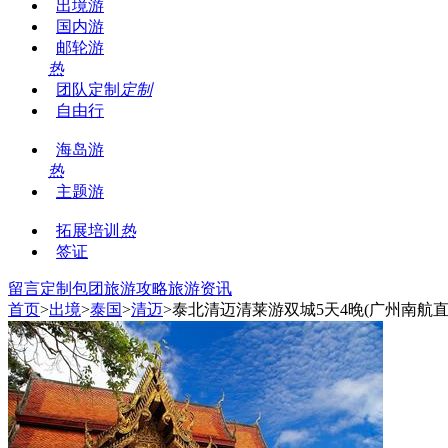
出境游
国内游
邮轮游
热
团队定制
定制
自由行
海岛游
热
主题游
拓展培训
热
签证
留言
定制包团
旅游攻略
旅游资讯
首页
>
出境
>
泰国
>
清迈
>泰北清迈清莱游双城5天4晚(广州南航