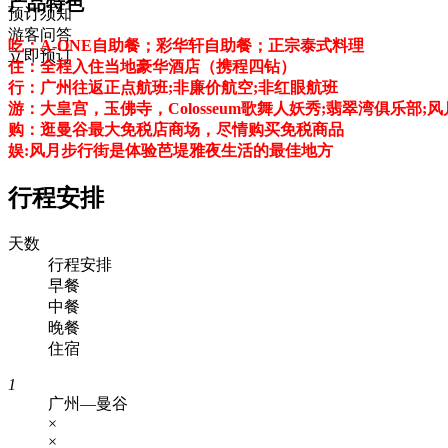
产品特色
预订须知
游客问答
吃：A-ONE自助餐；彩华轩自助餐；正宗泰式料理
立即预订
住：全程入住当地豪华酒店（携程四钻）
行：广州往返正点航班;非廉价航空;非红眼航班
游：大皇宫，玉佛寺，Colosseum歌舞人妖秀;翡翠湾俱乐部;风月
购：逛曼谷最大免税店商场，尽情购买免税商品
娱:风月步行街是体验芭堤雅夜生活的最佳地方
行程安排
天数
行程安排
早餐
中餐
晚餐
住宿
1
广州—曼谷
×
×