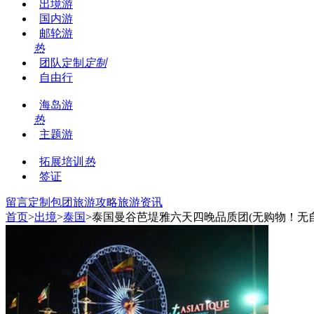
出境游
国内游
邮轮游
热
团队定制
定制
自由行
海岛游
热
主题游
拓展培训
热
签证
留言
定制包团
旅游攻略
旅游资讯
首页
>
出境
>
泰国
>泰国曼谷芭堤雅六天四晚品质团(无购物！无