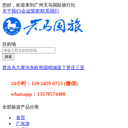
您好，欢迎来到广州天马国际旅行社
关于我们
|
企业荣誉
|
联系我们
目的地
搜索
普吉岛
九寨沟
东欧
韩国
稻城亚丁
芽庄
三亚
24小时：
139 2429 0753 (微信)
whatsapp：
13570574488
全部旅游产品分类
首页
广东游