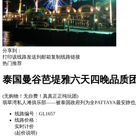
分享到：
打印该线路
发送到邮箱
复制线路链接
热门
推荐
泰国曼谷芭堤雅六天四晚品质
(无购物！无自费！真真正正纯玩团)
翡翠湾私人滩俱乐部——被泰国政府列为全PATTAYA最安静
线路编号：
GL1657
线路价格：
实时计价
(起价说明)