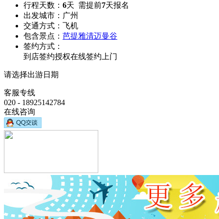
行程天数：
6
天 需提前
7
天报名
出发城市：
广州
交通方式：
飞机
包含景点：
芭提雅
清迈
曼谷
签约方式：
到店签约
授权在线签约
上门
请选择出游日期
客服专线
020 - 18925142784
在线咨询