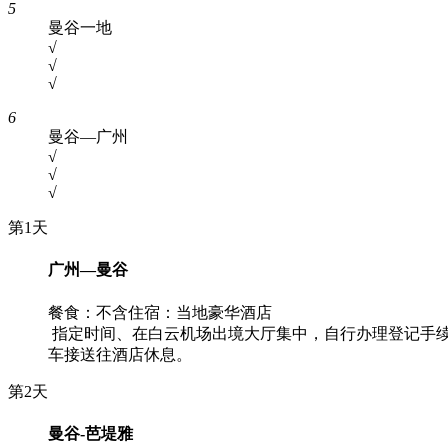
5
曼谷一地
√
√
√
6
曼谷—广州
√
√
√
第1天
广州—曼谷
餐食：不含
住宿：当地豪华酒店
指定时间、在白云机场出境大厅集中，自行办理登记手续
车接送往酒店休息。
第2天
曼谷-芭堤雅