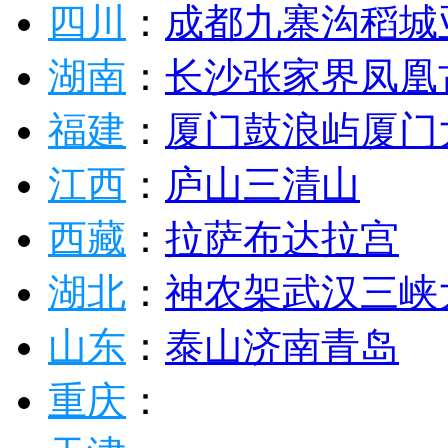
四川
：
成都
九寨沟
稻城
湖南
：
长沙
张家界
凤凰
福建
：
厦门
鼓浪屿
厦门
江西
：
庐山
三清山
西藏
：
拉萨
布达拉宫
湖北
：
神农架
武汉
三峡
山东
：
泰山
济南
青岛
重庆
：