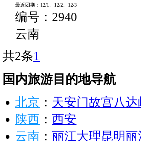
最近团期：12/1、12/2、12/3
编号：2940
云南
共2条
1
国内旅游目的地导航
北京
：
天安门
故宫
八达
陕西
：
西安
云南
：
丽江
大理
昆明
丽