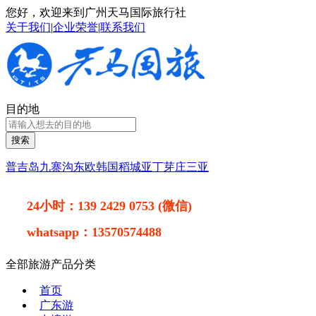
您好，欢迎来到广州天马国际旅行社
关于我们
|
企业荣誉
|
联系我们
目的地
搜索
普吉岛
九寨沟
东欧
韩国
稻城亚丁
芽庄
三亚
24小时：
139 2429 0753 (微信)
whatsapp：
13570574488
全部旅游产品分类
首页
广东游