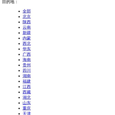
目的地：
全部
北京
陕西
云南
新疆
内蒙
西北
华东
广西
海南
贵州
四川
湖南
福建
江西
西藏
湖北
山东
重庆
天津