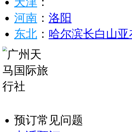
天津
：
河南
：
洛阳
东北
：
哈尔滨
长白山
亚
预订常见问题