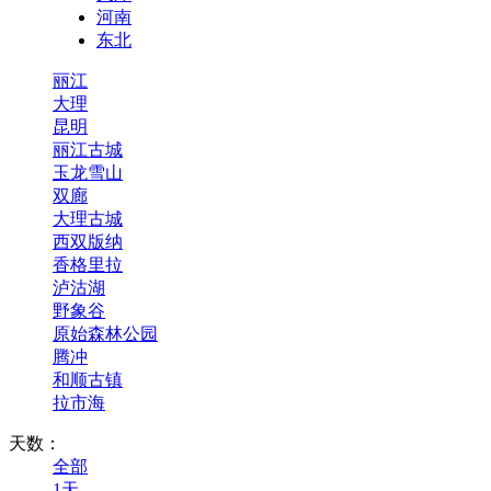
河南
东北
丽江
大理
昆明
丽江古城
玉龙雪山
双廊
大理古城
西双版纳
香格里拉
泸沽湖
野象谷
原始森林公园
腾冲
和顺古镇
拉市海
天数：
全部
1天