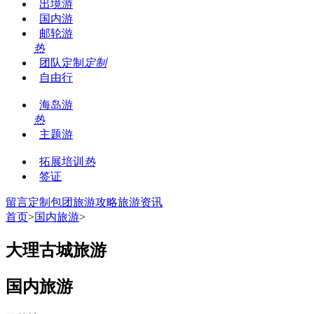
出境游
国内游
邮轮游
热
团队定制
定制
自由行
海岛游
热
主题游
拓展培训
热
签证
留言
定制包团
旅游攻略
旅游资讯
首页
>
国内旅游
>
大理古城旅游
国内旅游