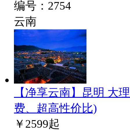
编号：2754
云南
【净享云南】昆明 大理
费、超高性价比)
￥
2599
起