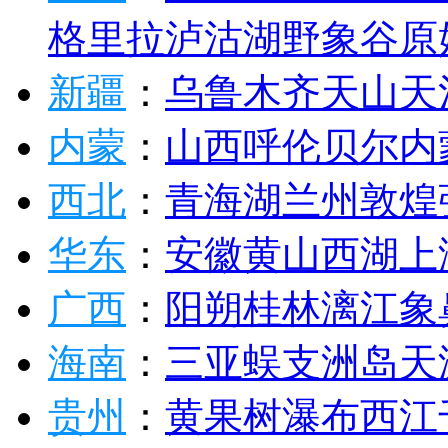
格里拉
泸沽湖
野象谷
原
新疆
：
乌鲁木齐
天山天
内蒙
：
山西
呼伦贝尔
内
西北
：
青海湖
兰州
敦煌
华东
：
安徽
黄山
西湖
上
广西
：
阳朔
桂林
漓江
象
海南
：
三亚
蜈支洲岛
天
贵州
：
黄果树瀑布
西江