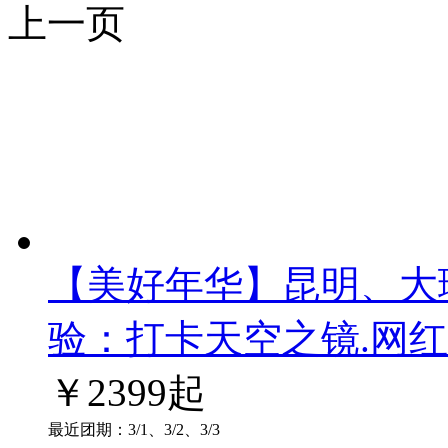
上一页
【美好年华】昆明、大
验：打卡天空之镜.网红
￥
2399
起
最近团期：3/1、3/2、3/3