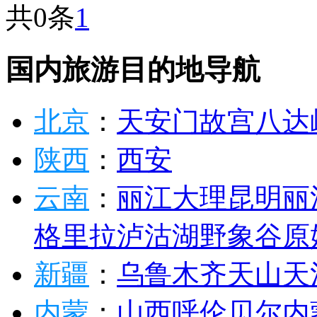
共0条
1
国内旅游目的地导航
北京
：
天安门
故宫
八达
陕西
：
西安
云南
：
丽江
大理
昆明
丽
格里拉
泸沽湖
野象谷
原
新疆
：
乌鲁木齐
天山天
内蒙
：
山西
呼伦贝尔
内