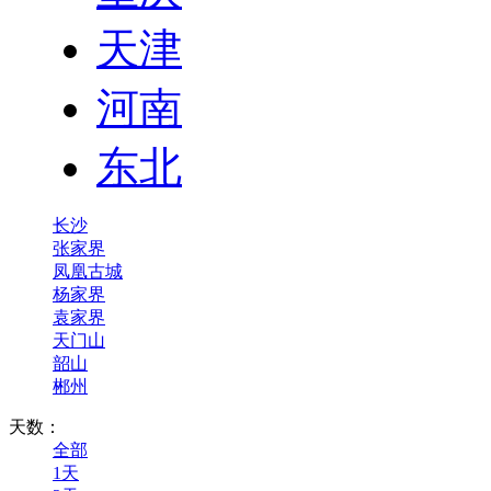
天津
河南
东北
长沙
张家界
凤凰古城
杨家界
袁家界
天门山
韶山
郴州
天数：
全部
1天