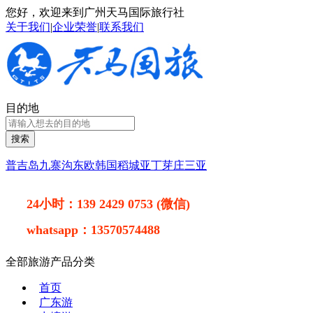
您好，欢迎来到广州天马国际旅行社
关于我们
|
企业荣誉
|
联系我们
目的地
搜索
普吉岛
九寨沟
东欧
韩国
稻城亚丁
芽庄
三亚
24小时：
139 2429 0753 (微信)
whatsapp：
13570574488
全部旅游产品分类
首页
广东游