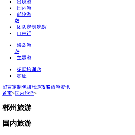
出境游
国内游
邮轮游
热
团队定制
定制
自由行
海岛游
热
主题游
拓展培训
热
签证
留言
定制包团
旅游攻略
旅游资讯
首页
>
国内旅游
>
郴州旅游
国内旅游