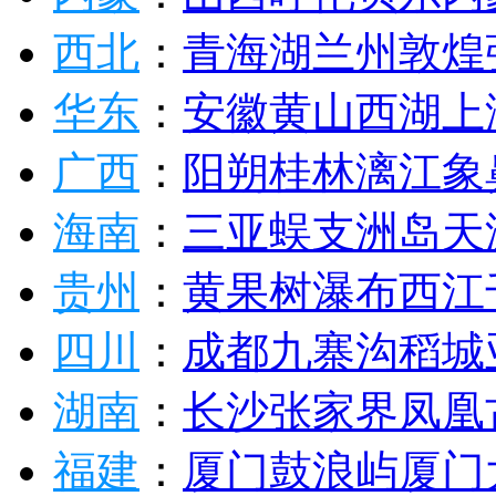
西北
：
青海湖
兰州
敦煌
华东
：
安徽
黄山
西湖
上
广西
：
阳朔
桂林
漓江
象
海南
：
三亚
蜈支洲岛
天
贵州
：
黄果树瀑布
西江
四川
：
成都
九寨沟
稻城
湖南
：
长沙
张家界
凤凰
福建
：
厦门
鼓浪屿
厦门