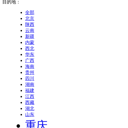
目的地：
全部
北京
陕西
云南
新疆
内蒙
西北
华东
广西
海南
贵州
四川
湖南
福建
江西
西藏
湖北
山东
重庆