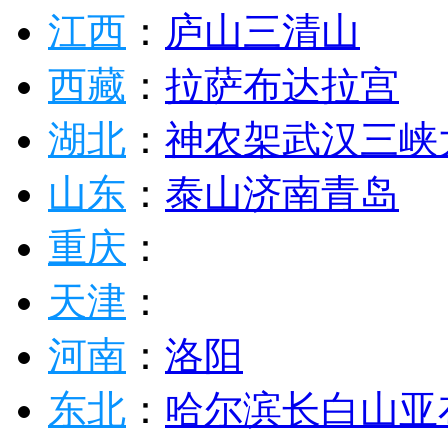
江西
：
庐山
三清山
西藏
：
拉萨
布达拉宫
湖北
：
神农架
武汉
三峡
山东
：
泰山
济南
青岛
重庆
：
天津
：
河南
：
洛阳
东北
：
哈尔滨
长白山
亚