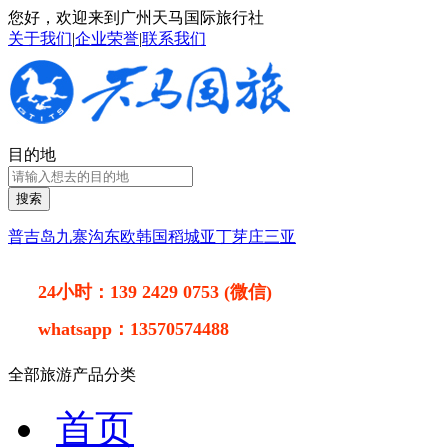
您好，欢迎来到广州天马国际旅行社
关于我们
|
企业荣誉
|
联系我们
目的地
搜索
普吉岛
九寨沟
东欧
韩国
稻城亚丁
芽庄
三亚
24小时：
139 2429 0753 (微信)
whatsapp：
13570574488
全部旅游产品分类
首页