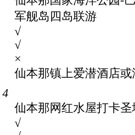
军舰岛四岛联游
√
√
×
仙本那镇上爱潜酒店或
4
仙本那网红水屋打卡圣
√