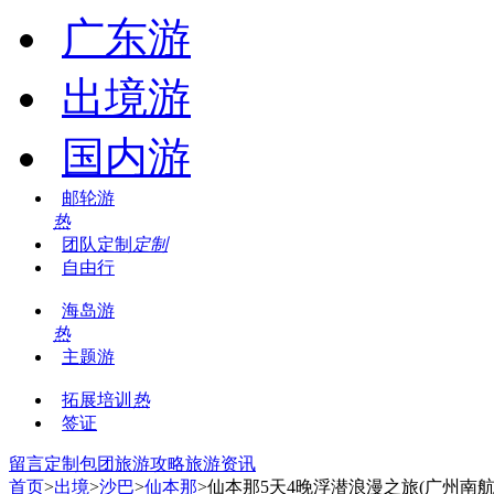
广东游
出境游
国内游
邮轮游
热
团队定制
定制
自由行
海岛游
热
主题游
拓展培训
热
签证
留言
定制包团
旅游攻略
旅游资讯
首页
>
出境
>
沙巴
>
仙本那
>仙本那5天4晚浮潜浪漫之旅(广州南航