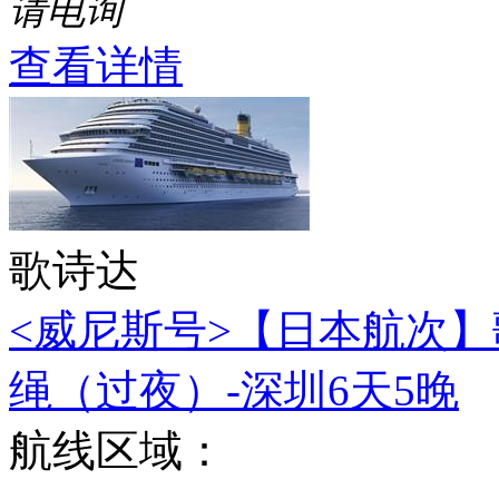
请电询
查看详情
歌诗达
<威尼斯号>【日本航次】
绳（过夜）-深圳6天5晚
航线区域：