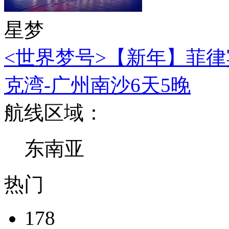
星梦
<世界梦号>【新年】菲律
克湾-广州南沙6天5晚
航线区域：
东南亚
热门
178