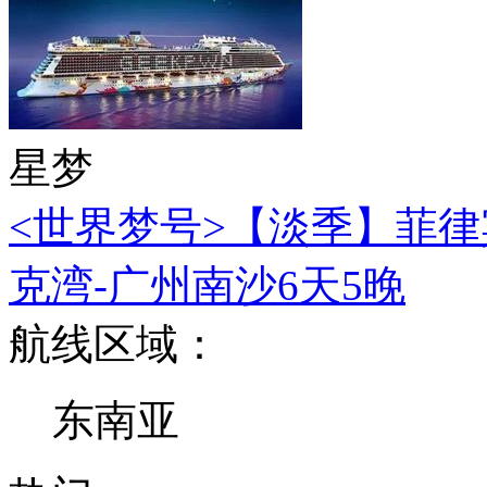
星梦
<世界梦号>【淡季】菲律
克湾-广州南沙6天5晚
航线区域：
东南亚