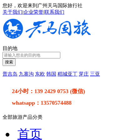
您好，欢迎来到广州天马国际旅行社
关于我们
|
企业荣誉
|
联系我们
目的地
搜索
普吉岛
九寨沟
东欧
韩国
稻城亚丁
芽庄
三亚
24小时：
139 2429 0753 (微信)
whatsapp：
13570574488
全部旅游产品分类
首页