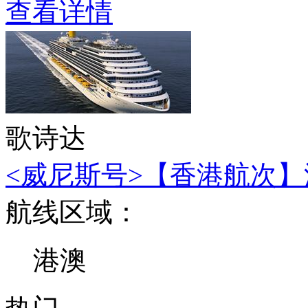
查看详情
歌诗达
<威尼斯号>【香港航次】深
航线区域：
港澳