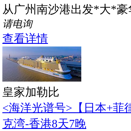
从广州南沙港出发*大*
请电询
查看详情
皇家加勒比
<海洋光谱号>【日本+菲
克湾-香港8天7晚