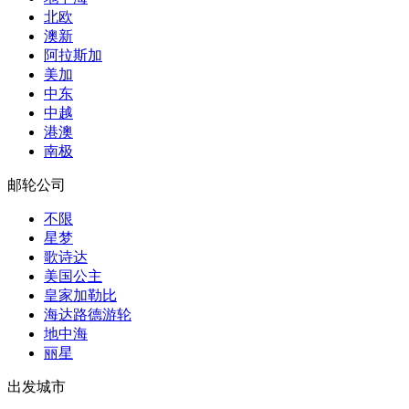
北欧
澳新
阿拉斯加
美加
中东
中越
港澳
南极
邮轮公司
不限
星梦
歌诗达
美国公主
皇家加勒比
海达路德游轮
地中海
丽星
出发城市