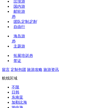
出境游
国内游
邮轮游
热
团队定制
定制
自由行
海岛游
热
主题游
拓展培训
热
签证
留言
定制包团
旅游攻略
旅游资讯
航线区域
不限
日韩
东南亚
加勒比海
地中海