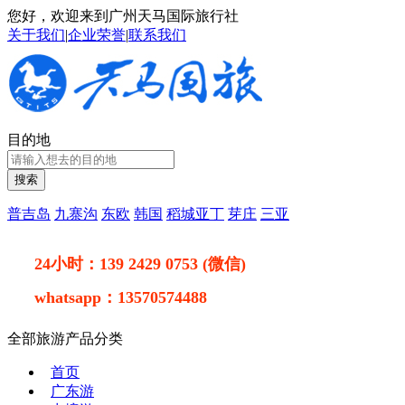
您好，欢迎来到广州天马国际旅行社
关于我们
|
企业荣誉
|
联系我们
目的地
搜索
普吉岛
九寨沟
东欧
韩国
稻城亚丁
芽庄
三亚
24小时：
139 2429 0753 (微信)
whatsapp：
13570574488
全部旅游产品分类
首页
广东游