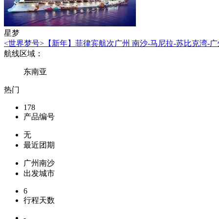
星梦
<世界梦号>【新年】菲律宾航次广州 南沙-马尼拉-苏比克湾-广
航线区域：
东南亚
热门
178
产品编号
无
最近团期
广州南沙
出发城市
6
行程天数
-