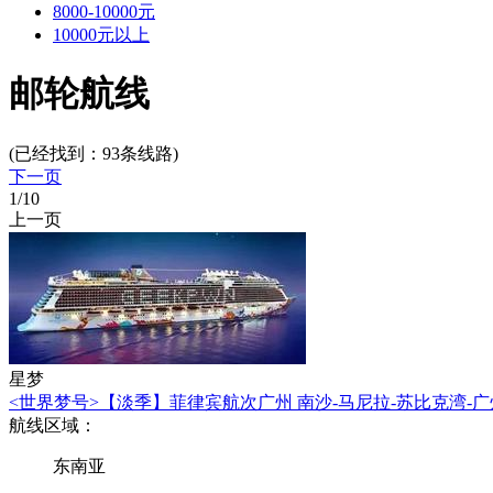
8000-10000元
10000元以上
邮轮航线
(已经找到：
93
条线路)
下一页
1
/10
上一页
星梦
<世界梦号>【淡季】菲律宾航次广州 南沙-马尼拉-苏比克湾-广
航线区域：
东南亚