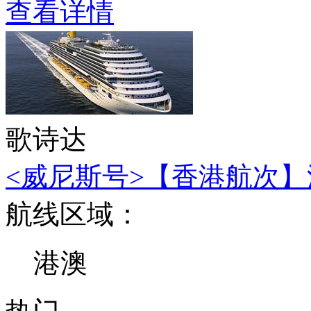
查看详情
歌诗达
<威尼斯号>【香港航次】深
航线区域：
港澳