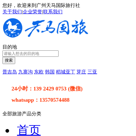
您好，欢迎来到广州天马国际旅行社
关于我们
|
企业荣誉
|
联系我们
目的地
搜索
普吉岛
九寨沟
东欧
韩国
稻城亚丁
芽庄
三亚
24小时：
139 2429 0753 (微信)
whatsapp：
13570574488
全部旅游产品分类
首页