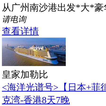
从广州南沙港出发*大*
请电询
查看详情
皇家加勒比
<海洋光谱号>【日本+菲
克湾-香港8天7晚