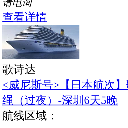
请电询
查看详情
歌诗达
<威尼斯号>【日本航次】
绳（过夜）-深圳6天5晚
航线区域：