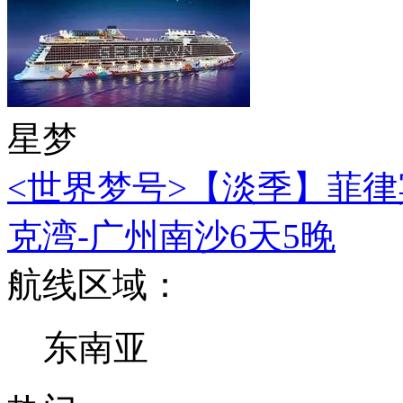
星梦
<世界梦号>【淡季】菲律
克湾-广州南沙6天5晚
航线区域：
东南亚