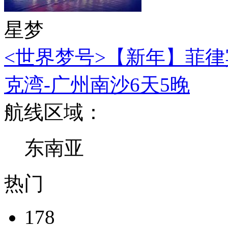
星梦
<世界梦号>【新年】菲律
克湾-广州南沙6天5晚
航线区域：
东南亚
热门
178