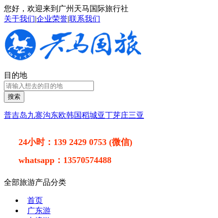
您好，欢迎来到广州天马国际旅行社
关于我们
|
企业荣誉
|
联系我们
目的地
搜索
普吉岛
九寨沟
东欧
韩国
稻城亚丁
芽庄
三亚
24小时：
139 2429 0753 (微信)
whatsapp：
13570574488
全部旅游产品分类
首页
广东游