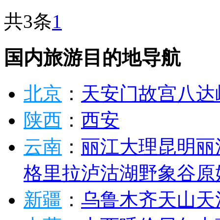
共3条
1
国内旅游目的地导航
北京
：
天安门
故宫
八达
陕西
：
西安
云南
：
丽江
大理
昆明
丽
格里拉
泸沽湖
野象谷
原
新疆
：
乌鲁木齐
天山天