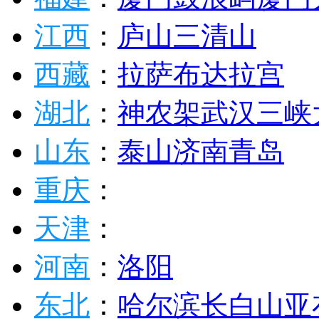
江西
：
庐山
三清山
西藏
：
拉萨
布达拉宫
湖北
：
神农架
武汉
三峡
山东
：
泰山
济南
青岛
重庆
：
天津
：
河南
：
洛阳
东北
：
哈尔滨
长白山
亚