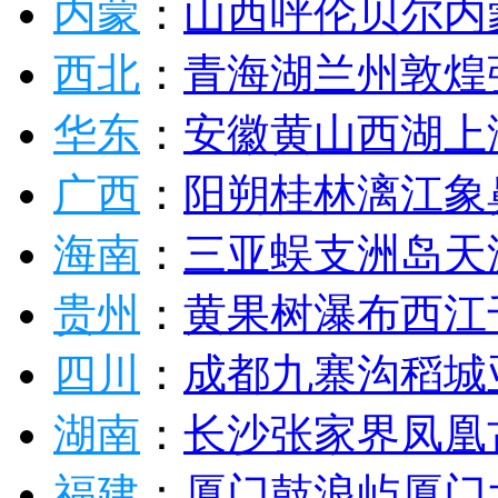
内蒙
：
山西
呼伦贝尔
内
西北
：
青海湖
兰州
敦煌
华东
：
安徽
黄山
西湖
上
广西
：
阳朔
桂林
漓江
象
海南
：
三亚
蜈支洲岛
天
贵州
：
黄果树瀑布
西江
四川
：
成都
九寨沟
稻城
湖南
：
长沙
张家界
凤凰
福建
：
厦门
鼓浪屿
厦门