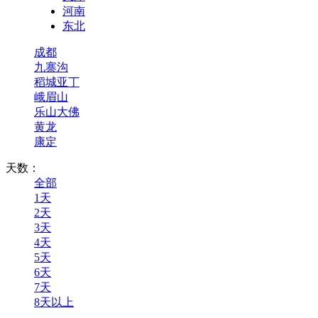
河南
东北
成都
九寨沟
稻城亚丁
峨眉山
乐山大佛
黄龙
康定
天数：
全部
1天
2天
3天
4天
5天
6天
7天
8天以上