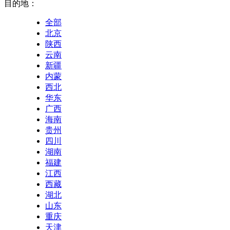
目的地：
全部
北京
陕西
云南
新疆
内蒙
西北
华东
广西
海南
贵州
四川
湖南
福建
江西
西藏
湖北
山东
重庆
天津