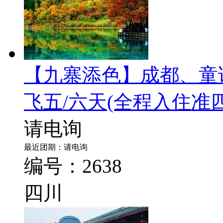
【九寨添色】成都、童
飞五/六天
(全程入住准
请电询
最近团期：请电询
编号：2638
四川