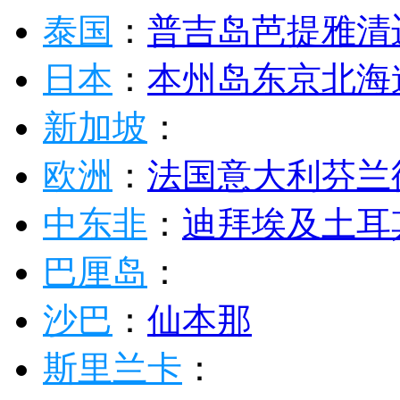
泰国
：
普吉岛
芭提雅
清
日本
：
本州岛
东京
北海
新加坡
：
欧洲
：
法国
意大利
芬兰
中东非
：
迪拜
埃及
土耳
巴厘岛
：
沙巴
：
仙本那
斯里兰卡
：