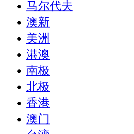
马尔代夫
澳新
美洲
港澳
南极
北极
香港
澳门