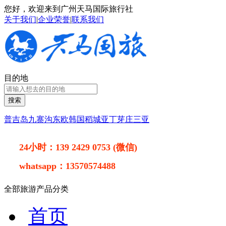
您好，欢迎来到广州天马国际旅行社
关于我们
|
企业荣誉
|
联系我们
目的地
搜索
普吉岛
九寨沟
东欧
韩国
稻城亚丁
芽庄
三亚
24小时：
139 2429 0753 (微信)
whatsapp：
13570574488
全部旅游产品分类
首页