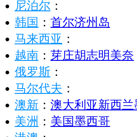
尼泊尔
：
韩国
：
首尔
济州岛
马来西亚
：
越南
：
芽庄
胡志明
美奈
俄罗斯
：
马尔代夫
：
澳新
：
澳大利亚
新西兰
美洲
：
美国
墨西哥