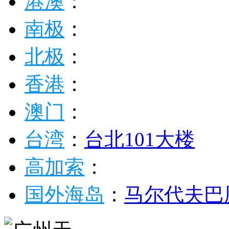
港澳
：
南极
：
北极
：
香港
：
澳门
：
台湾
：
台北101大楼
高加索
：
国外海岛
：
马尔代夫
巴