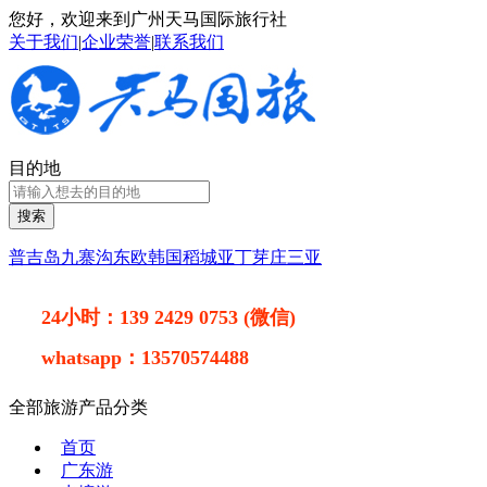
您好，欢迎来到广州天马国际旅行社
关于我们
|
企业荣誉
|
联系我们
目的地
搜索
普吉岛
九寨沟
东欧
韩国
稻城亚丁
芽庄
三亚
24小时：
139 2429 0753 (微信)
whatsapp：
13570574488
全部旅游产品分类
首页
广东游