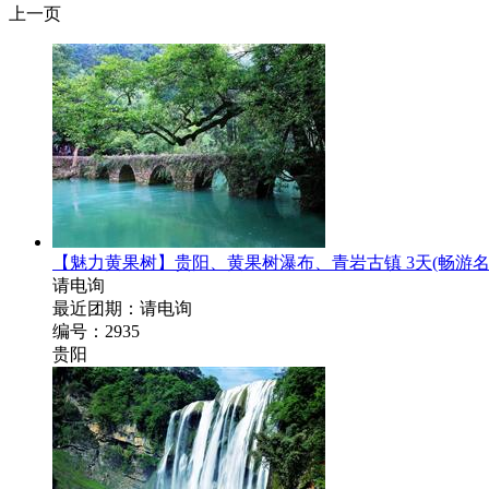
上一页
【魅力黄果树】贵阳、黄果树瀑布、青岩古镇 3天
(畅游
请电询
最近团期：请电询
编号：2935
贵阳