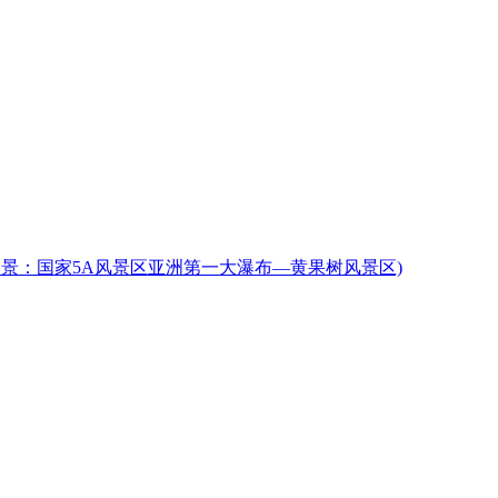
名景：国家5A风景区亚洲第一大瀑布—黄果树风景区)