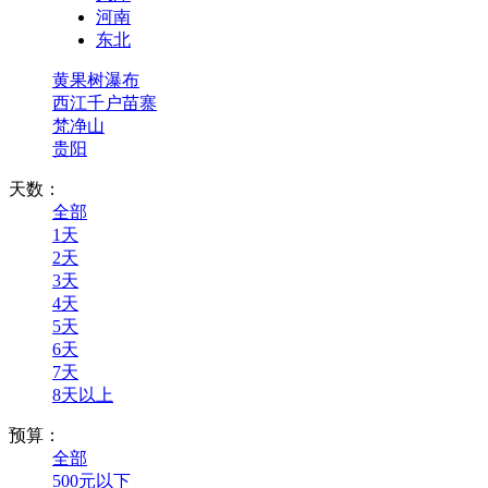
河南
东北
黄果树瀑布
西江千户苗寨
梵净山
贵阳
天数：
全部
1天
2天
3天
4天
5天
6天
7天
8天以上
预算：
全部
500元以下