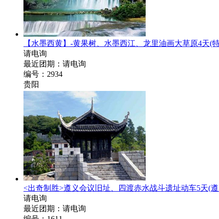
【水墨西黄】-黄果树、水墨西江、龙里油画大草原4天
(
请电询
最近团期：请电询
编号：2934
贵阳
<出奇制胜>遵义会议旧址、四渡赤水战斗遗址动车5天
(
请电询
最近团期：请电询
编号：1611