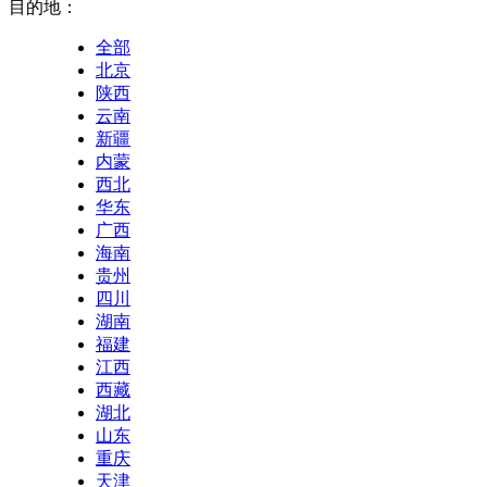
目的地：
全部
北京
陕西
云南
新疆
内蒙
西北
华东
广西
海南
贵州
四川
湖南
福建
江西
西藏
湖北
山东
重庆
天津