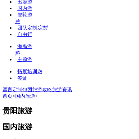
出境游
国内游
邮轮游
热
团队定制
定制
自由行
海岛游
热
主题游
拓展培训
热
签证
留言
定制包团
旅游攻略
旅游资讯
首页
>
国内旅游
>
贵阳旅游
国内旅游