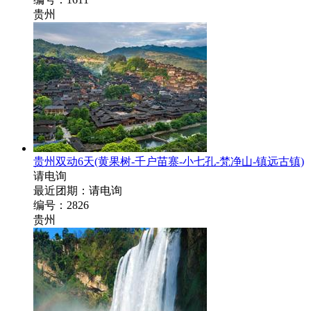
贵州
贵州双动6天
(黄果树-千户苗寨-小七孔-梵净山-镇远古镇)
请电询
最近团期：请电询
编号：2826
贵州