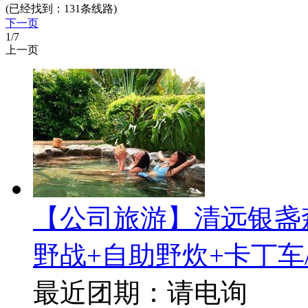
(已经找到：
131
条线路)
下一页
1
/7
上一页
【公司旅游】清远银盏
野战+自助野炊+卡丁车
最近团期：请电询