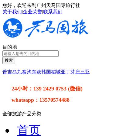
您好，欢迎来到广州天马国际旅行社
关于我们
|
企业荣誉
|
联系我们
目的地
搜索
普吉岛
九寨沟
东欧
韩国
稻城亚丁
芽庄
三亚
24小时：
139 2429 0753 (微信)
whatsapp：
13570574488
全部旅游产品分类
首页