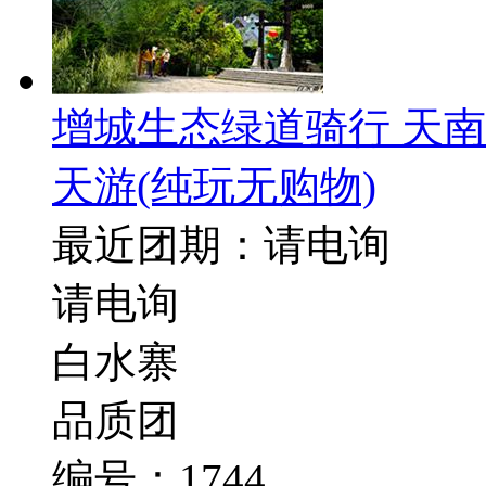
增城生态绿道骑行 天
天游
(纯玩无购物)
最近团期：请电询
请电询
白水寨
品质团
编号：1744