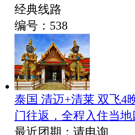
经典线路
编号：538
泰国 清迈+清莱 双飞
门往返，全程入住当地
最近团期：请电询