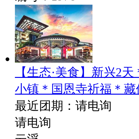
【生态·美食】新兴2
小镇＊国恩寺祈福＊藏
最近团期：请电询
请电询