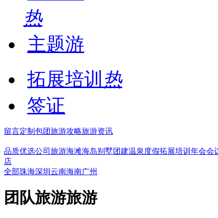
热
主题游
拓展培训
热
签证
留言
定制包团
旅游攻略
旅游资讯
品质优选
公司旅游
海滩海岛
别墅团建
温泉度假
拓展培训
年会会
店
全部
珠海
深圳
云南
海南
广州
团队旅游旅游