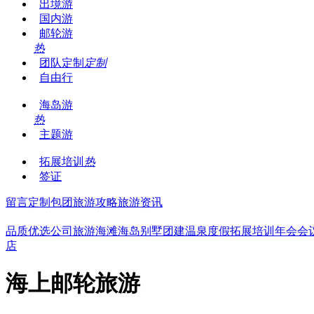
出境游
国内游
邮轮游
热
团队定制
定制
自由行
海岛游
热
主题游
拓展培训
热
签证
留言
定制包团
旅游攻略
旅游资讯
品质优选
公司旅游
海滩海岛
别墅团建
温泉度假
拓展培训
年会会
店
海上邮轮旅游