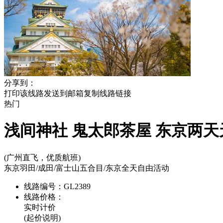
分享到：
打印该线路
发送到邮箱
复制线路链接
热门
浅间神社 鬼太郎茶屋 东京两天
(广州直飞，优质航班)
东京羽田/成田/富士山五合目/东京全天自由活动
线路编号：
GL2389
线路价格：
实时计价
(起价说明)