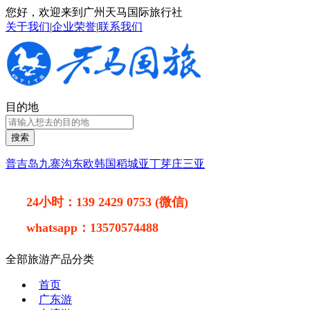
您好，欢迎来到广州天马国际旅行社
关于我们
|
企业荣誉
|
联系我们
目的地
搜索
普吉岛
九寨沟
东欧
韩国
稻城亚丁
芽庄
三亚
24小时：
139 2429 0753 (微信)
whatsapp：
13570574488
全部旅游产品分类
首页
广东游