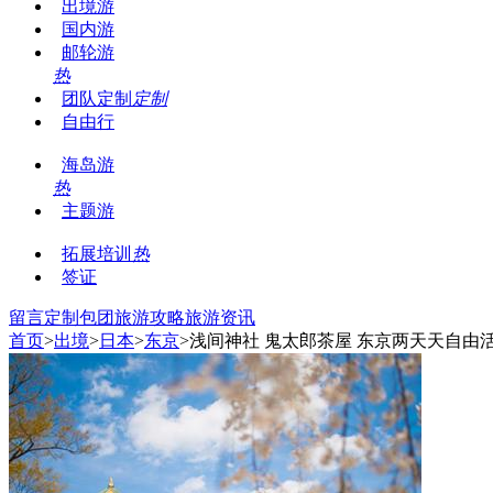
出境游
国内游
邮轮游
热
团队定制
定制
自由行
海岛游
热
主题游
拓展培训
热
签证
留言
定制包团
旅游攻略
旅游资讯
首页
>
出境
>
日本
>
东京
>浅间神社 鬼太郎茶屋 东京两天天自由