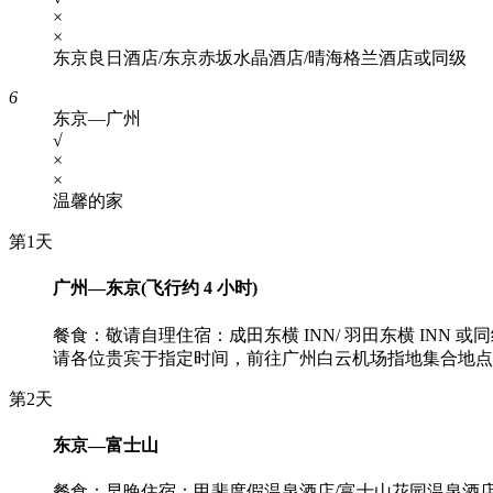
×
×
东京良日酒店/东京赤坂水晶酒店/晴海格兰酒店或同级
6
东京—广州
√
×
×
温馨的家
第1天
广州—东京(飞行约 4 小时)
餐食：敬请自理
住宿：成田东横 INN/ 羽田东横 INN 或
请各位贵宾于指定时间，前往广州白云机场指地集合地点
第2天
东京—富士山
餐食：早晚
住宿：甲斐度假温泉酒店/富士山花园温泉酒店