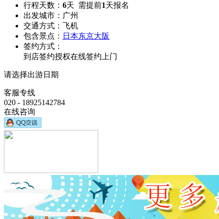
行程天数：
6
天 需提前
1
天报名
出发城市：
广州
交通方式：
飞机
包含景点：
日本
东京
大阪
签约方式：
到店签约
授权在线签约
上门
请选择出游日期
客服专线
020 - 18925142784
在线咨询