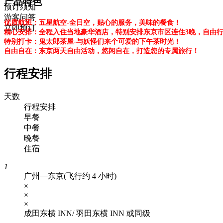
产品特色
预订须知
游客问答
优质航班：五星航空-全日空，贴心的服务，美味的餐食！
立即预订
精心安排：全程入住当地豪华酒店，特别安排东京市区连住3晚，自由
特别打卡：鬼太郎茶屋-与妖怪们来个可爱的下午茶时光！
自由自在：东京两天自由活动，悠闲自在，打造您的专属旅行！
行程安排
天数
行程安排
早餐
中餐
晚餐
住宿
1
广州—东京(飞行约 4 小时)
×
×
×
成田东横 INN/ 羽田东横 INN 或同级