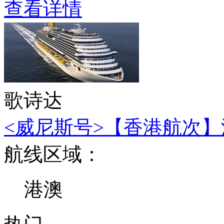
查看详情
歌诗达
<威尼斯号>【香港航次】深
航线区域：
港澳