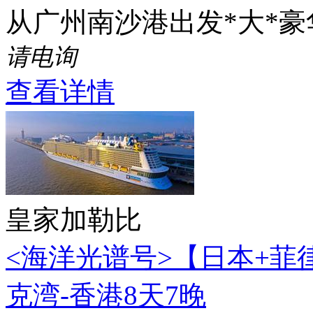
从广州南沙港出发*大*
请电询
查看详情
皇家加勒比
<海洋光谱号>【日本+菲
克湾-香港8天7晚