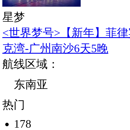
星梦
<世界梦号>【新年】菲律
克湾-广州南沙6天5晚
航线区域：
东南亚
热门
178