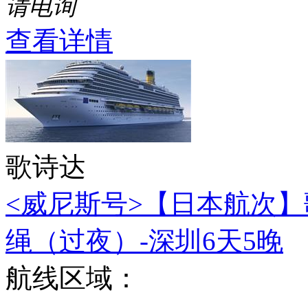
请电询
查看详情
歌诗达
<威尼斯号>【日本航次】
绳（过夜）-深圳6天5晚
航线区域：