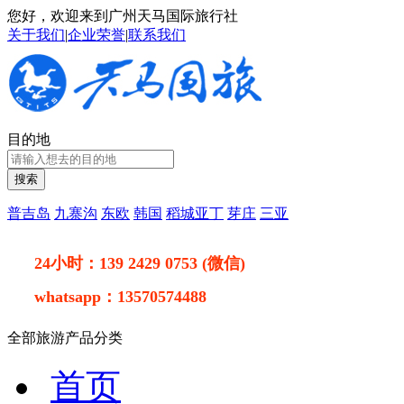
您好，欢迎来到广州天马国际旅行社
关于我们
|
企业荣誉
|
联系我们
目的地
搜索
普吉岛
九寨沟
东欧
韩国
稻城亚丁
芽庄
三亚
24小时：
139 2429 0753 (微信)
whatsapp：
13570574488
全部旅游产品分类
首页