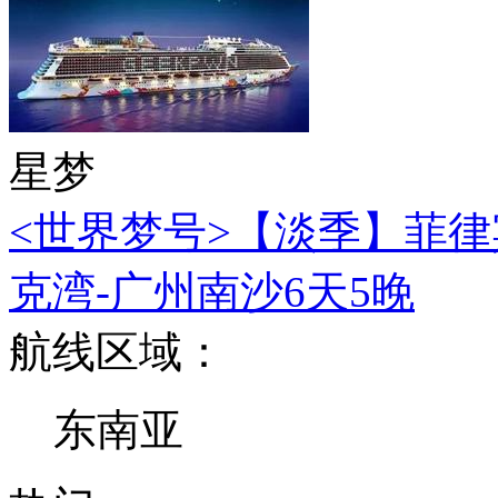
星梦
<世界梦号>【淡季】菲律
克湾-广州南沙6天5晚
航线区域：
东南亚