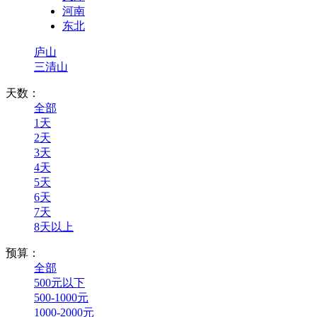
河南
东北
庐山
三清山
天数：
全部
1天
2天
3天
4天
5天
6天
7天
8天以上
预算：
全部
500元以下
500-1000元
1000-2000元