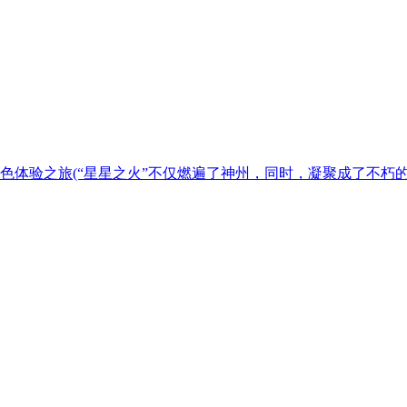
色体验之旅
(“星星之火”不仅燃遍了神州，同时，凝聚成了不朽的