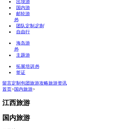
出境游
国内游
邮轮游
热
团队定制
定制
自由行
海岛游
热
主题游
拓展培训
热
签证
留言
定制包团
旅游攻略
旅游资讯
首页
>
国内旅游
>
江西旅游
国内旅游