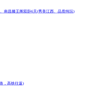
、南昌滕王阁双卧6天
(秀美江西、品质纯玩)
路，高铁往返)