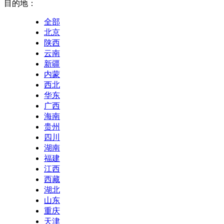
目的地：
全部
北京
陕西
云南
新疆
内蒙
西北
华东
广西
海南
贵州
四川
湖南
福建
江西
西藏
湖北
山东
重庆
天津