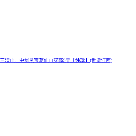
三清山、中华灵宝葛仙山双高5天【纯玩】
(世遗江西)