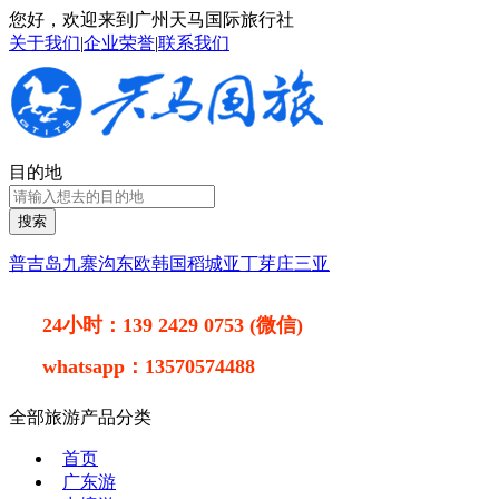
您好，欢迎来到广州天马国际旅行社
关于我们
|
企业荣誉
|
联系我们
目的地
搜索
普吉岛
九寨沟
东欧
韩国
稻城亚丁
芽庄
三亚
24小时：
139 2429 0753 (微信)
whatsapp：
13570574488
全部旅游产品分类
首页
广东游