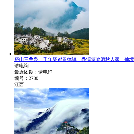
庐山三叠泉、千年瓷都景德镇、婺源篁岭晒秋人家、仙境
请电询
最近团期：请电询
编号：2780
江西