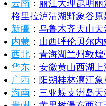
云南
：
丽江
大理
昆明
丽
格里拉
泸沽湖
野象谷
原
新疆
：
乌鲁木齐
天山天
内蒙
：
山西
呼伦贝尔
内
西北
：
青海湖
兰州
敦煌
华东
：
安徽
黄山
西湖
上
广西
：
阳朔
桂林
漓江
象
海南
：
三亚
蜈支洲岛
天
贵州
：
黄果树瀑布
西江