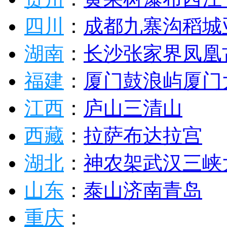
四川
：
成都
九寨沟
稻城
湖南
：
长沙
张家界
凤凰
福建
：
厦门
鼓浪屿
厦门
江西
：
庐山
三清山
西藏
：
拉萨
布达拉宫
湖北
：
神农架
武汉
三峡
山东
：
泰山
济南
青岛
重庆
：