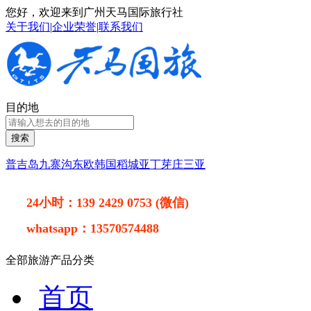
您好，欢迎来到广州天马国际旅行社
关于我们
|
企业荣誉
|
联系我们
目的地
搜索
普吉岛
九寨沟
东欧
韩国
稻城亚丁
芽庄
三亚
24小时：
139 2429 0753 (微信)
whatsapp：
13570574488
全部旅游产品分类
首页