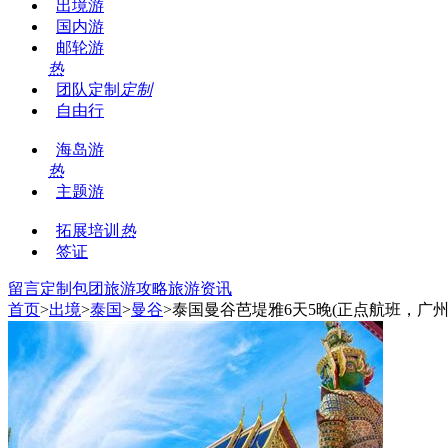
出境游
国内游
邮轮游
热
团队定制
定制
自由行
海岛游
热
主题游
拓展培训
热
签证
留言
定制包团
旅游攻略
旅游资讯
首页
>
出境
>
泰国
>
曼谷
>泰国曼谷芭堤雅6天5晚(正点航班，广州