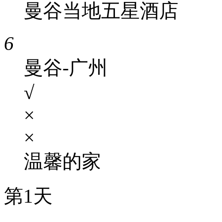
曼谷当地五星酒店
6
曼谷-广州
√
×
×
温馨的家
第1天