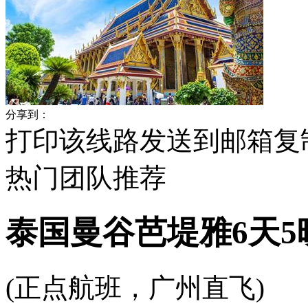
分享到：
打印该线路
发送到邮箱
复
热门
团队
推荐
泰国曼谷芭堤雅6天5
(正点航班，广州直飞)