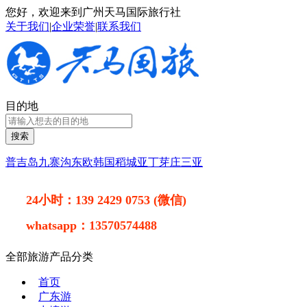
您好，欢迎来到广州天马国际旅行社
关于我们
|
企业荣誉
|
联系我们
目的地
搜索
普吉岛
九寨沟
东欧
韩国
稻城亚丁
芽庄
三亚
24小时：
139 2429 0753 (微信)
whatsapp：
13570574488
全部旅游产品分类
首页
广东游