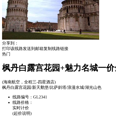
分享到：
打印该线路
发送到邮箱
复制线路链接
热门
枫丹白露宫花园+魅力名城一价全
(海南航空，全程三-四星酒店)
枫丹白露宫花园/新天鹅堡/比萨斜塔/浪漫水城/湖光山色
线路编号：
GL2341
线路价格：
实时计价
(起价说明)