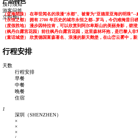
产品特色
预订须知
游客问答
（亚海明珠） 在举世闻名的浪漫“水都”、被誉为“亚德里亚海的明珠”-
立即预订
（永恒之都） 拥有 2700 年历史的城市永恒之都--罗马，今仍难掩昔日
（度假胜地） 漫步因特拉肯，可以欣赏到阿尔卑斯山的美丽身影，碧澄
（枫丹白露宫花园）前往枫丹白露宫花园，这里森林环抱，是巴黎人非
（童话城堡） 欣赏德国富森著名、浪漫的新天鹅堡，在山峦云雾中，
行程安排
天数
行程安排
早餐
中餐
晚餐
住宿
1
深圳（SHENZHEN）
×
×
×
/