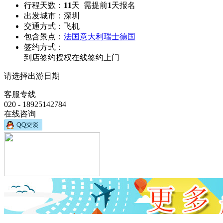
行程天数：
11
天 需提前
1
天报名
出发城市：
深圳
交通方式：
飞机
包含景点：
法国
意大利
瑞士
德国
签约方式：
到店签约
授权在线签约
上门
请选择出游日期
客服专线
020 - 18925142784
在线咨询