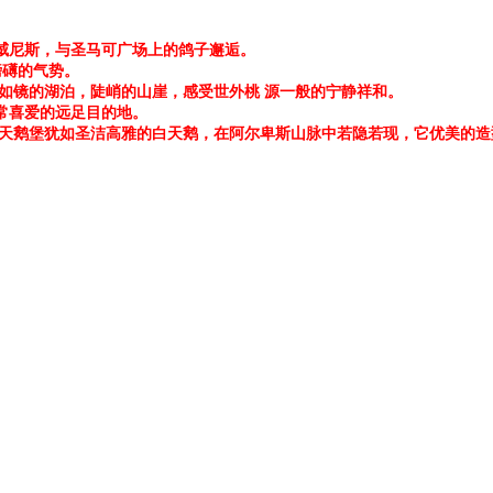
-威尼斯，与圣马可广场上的鸽子邂逅。
磅礡的气势。
如镜的湖泊，陡峭的山崖，感受世外桃 源一般的宁静祥和。
常喜爱的远足目的地。
新天鹅堡犹如圣洁高雅的白天鹅，在阿尔卑斯山脉中若隐若现，它优美的造