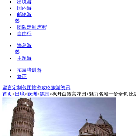
出境游
国内游
邮轮游
热
团队定制
定制
自由行
海岛游
热
主题游
拓展培训
热
签证
留言
定制包团
旅游攻略
旅游资讯
首页
>
出境
>
欧洲
>
德国
>枫丹白露宫花园+魅力名城一价全包 比德