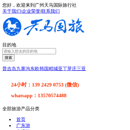
您好，欢迎来到广州天马国际旅行社
关于我们
|
企业荣誉
|
联系我们
目的地
搜索
普吉岛
九寨沟
东欧
韩国
稻城亚丁
芽庄
三亚
24小时：
139 2429 0753 (微信)
whatsapp：
13570574488
全部旅游产品分类
首页
广东游