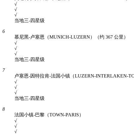
√
√
√
当地三-四星级
6
慕尼黑-卢塞恩（MUNICH-LUZERN）（约 367 公里）
√
√
√
当地三-四星级
7
卢塞恩-因特拉肯-法国小镇（LUZERN-INTERLAKEN-T
√
√
√
当地三-四星级
8
法国小镇-巴黎（TOWN-PARIS）
√
√
√