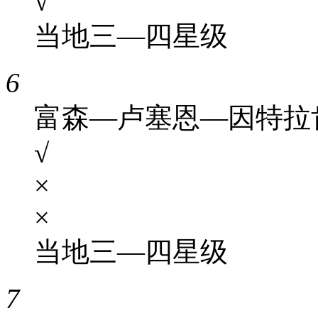
√
当地三—四星级
6
富森—卢塞恩—因特拉
√
×
×
当地三—四星级
7