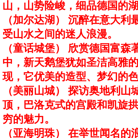
山，山势险峻，细品德国的
（加尔达湖） 沉醉在意大利
受山水之间的迷人浪漫。
（童话城堡） 欣赏德国富森
中，新天鹅堡犹如圣洁高雅
现，它优美的造型、梦幻的
（美丽山城） 探访奥地利山
顶，巴洛克式的宫殿和凯旋拱
穷的魅力。
（亚海明珠） 在举世闻名的