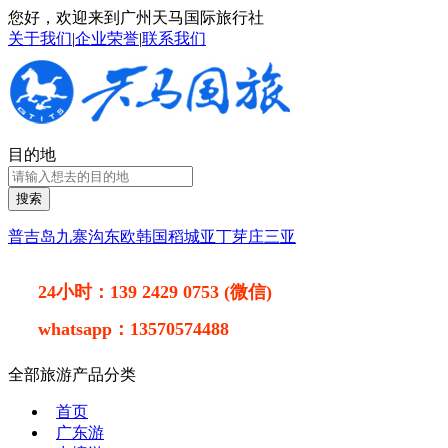
您好，欢迎来到广州天马国际旅行社
关于我们
|
企业荣誉
|
联系我们
目的地
搜索
普吉岛
九寨沟
东欧
韩国
稻城亚丁
芽庄
三亚
24小时：
139 2429 0753 (微信)
whatsapp：
13570574488
全部旅游产品分类
首页
广东游