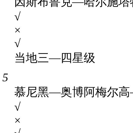
因斯布鲁克—哈尔施塔
√
×
√
当地三—四星级
5
慕尼黑—奥博阿梅尔高
√
×