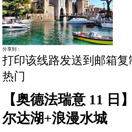
分享到：
打印该线路
发送到邮箱
复
热门
【奥德法瑞意 11 
尔达湖+浪漫水城