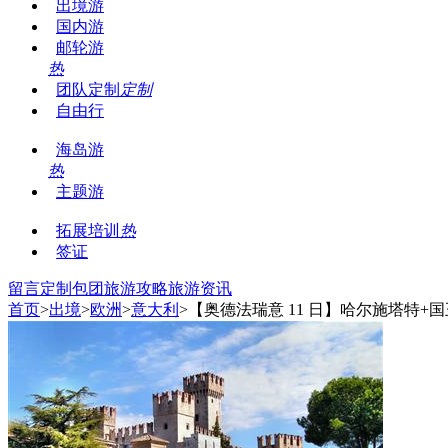
出境游
国内游
邮轮游
热
团队定制
定制
自由行
海岛游
热
主题游
拓展培训
热
签证
留言
定制包团
旅游攻略
旅游资讯
首页
>
出境
>
欧洲
>
意大利
>【奥德法瑞意 11 日】哈尔施塔特+