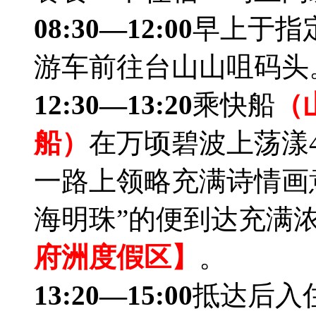
08:30—12:00
早上于指
游车前往台山山咀码头
12:30—13:20
乘快船
（
船）
在万顷碧波上荡漾
一路上领略充满诗情画
海明珠”的便到达充满
府洲度假区】
。
13:20—15:00
抵达后入