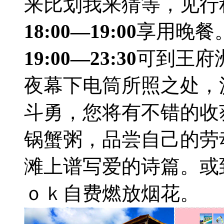
来比划我来猜等，见行
18:00—19:00
享用晚餐
19:00—23:30
可到王府
夜幕下电筒所照之处，
斗勇，您将有不错的收
锅蟹粥，品尝自己的劳
滩上谱写爱的诗篇。或
ｏｋ自费燃放烟花。