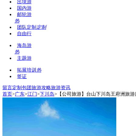
出境游
国内游
邮轮游
热
团队定制
定制
自由行
海岛游
热
主题游
拓展培训
热
签证
留言
定制包团
旅游攻略
旅游资讯
首页
>
广东
>
江门
>
下川岛
>【公司旅游】台山下川岛王府洲旅游度