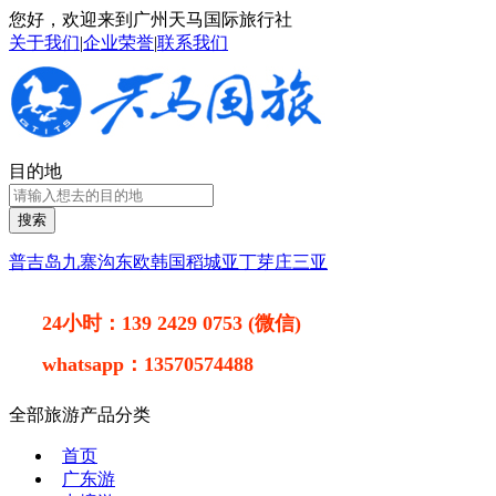
您好，欢迎来到广州天马国际旅行社
关于我们
|
企业荣誉
|
联系我们
目的地
搜索
普吉岛
九寨沟
东欧
韩国
稻城亚丁
芽庄
三亚
24小时：
139 2429 0753 (微信)
whatsapp：
13570574488
全部旅游产品分类
首页
广东游