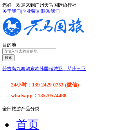
您好，欢迎来到广州天马国际旅行社
关于我们
|
企业荣誉
|
联系我们
目的地
搜索
普吉岛
九寨沟
东欧
韩国
稻城亚丁
芽庄
三亚
24小时：
139 2429 0753 (微信)
whatsapp：
13570574488
全部旅游产品分类
首页